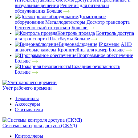
визуальные решения
Решения для ритейла и
обслуживания
Больше
Досмотровое
оборудование
Металлодетекторы
Досмотр транспорта
Рентгеновский интроскоп
Больше
Контроль проезда
Контроль доступа
для транспорта
Шлагбаумы
Больше
Видеонаблюдение
IP камеры
AHD
аналоговые камеры
Кронштейны для камер
Больше
Программное обеспечение
Больше
Пожарная безопасность
Больше
Учёт рабочего времени
Терминалы
Аксессуары
Считыватели
Системы контроля доступа (СКУД)
Контроллеры