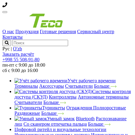
О нас
Продукция
Готовые решения
Сервисный центр
Контакты
Рус
|
O'zb
Заказать расчёт
+998 55 508-91-80
пн-пт с 9:00 до 18:00
сб с 9:00 до 16:00
Учёт рабочего времени
Терминалы
Аксессуары
Считыватели
Больше
Системы контроля
доступа (СКУД)
Контроллеры
Автономные терминалы
Считыватели
Больше
Турникеты
Ограждения
Полноростовые
Раздвижные
Больше
Умный замок
Bluetooth
Распознавание
лиц
Со сканером отпечатка пальца
Больше
Цифровой ритейл и визуальные технологии
Интеллектуальные системы доступа
Интерактивные и