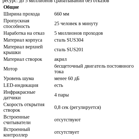
ресурс: до 5 миллионов срабатываний без отказов
Общие
Ширина прохода
660 мм
Пропускная
25 человек в минуту
способность
Наработка на отказ
5 миллионов проходов
Материал корпуса
сталь SUS304
Материал верхней
сталь SUS201
крышки
Материал створок
акрил
бесщеточный двигатель постоянного
Мотор
тока
Уровень шума
менее 60 дБ
LED-индикация
есть
Инфракрасные
4 пары
датчики
Скорость открытия
0,8 сек (регулируется)
створок
Встроенные
отсутствуют
считыватели
Встроенный
отсутствует
контроллер