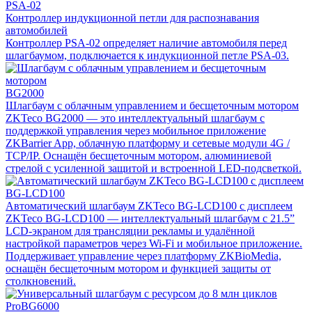
PSA-02
Контроллер индукционной петли для распознавания
автомобилей
Контроллер PSA-02 определяет наличие автомобиля перед
шлагбаумом, подключается к индукционной петле PSA-03.
BG2000
Шлагбаум с облачным управлением и бесщеточным мотором
ZKTeco BG2000 — это интеллектуальный шлагбаум с
поддержкой управления через мобильное приложение
ZKBarrier App, облачную платформу и сетевые модули 4G /
TCP/IP. Оснащён бесщеточным мотором, алюминиевой
стрелой с усиленной защитой и встроенной LED-подсветкой.
BG-LCD100
Автоматический шлагбаум ZKTeco BG-LCD100 с дисплеем
ZKTeco BG-LCD100 — интеллектуальный шлагбаум с 21.5”
LCD-экраном для трансляции рекламы и удалённой
настройкой параметров через Wi-Fi и мобильное приложение.
Поддерживает управление через платформу ZKBioMedia,
оснащён бесщеточным мотором и функцией защиты от
столкновений.
ProBG6000