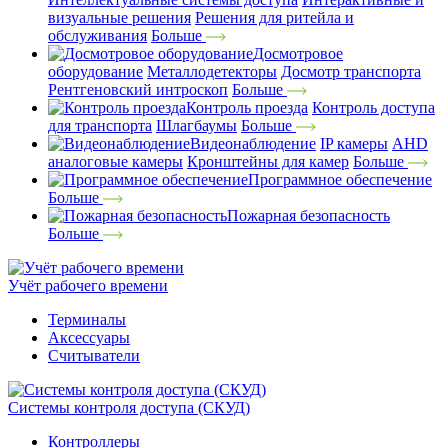
визуальные решения
Решения для ритейла и
обслуживания
Больше
Досмотровое
оборудование
Металлодетекторы
Досмотр транспорта
Рентгеновский интроскоп
Больше
Контроль проезда
Контроль доступа
для транспорта
Шлагбаумы
Больше
Видеонаблюдение
IP камеры
AHD
аналоговые камеры
Кронштейны для камер
Больше
Программное обеспечение
Больше
Пожарная безопасность
Больше
Учёт рабочего времени
Терминалы
Аксессуары
Считыватели
Системы контроля доступа (СКУД)
Контроллеры