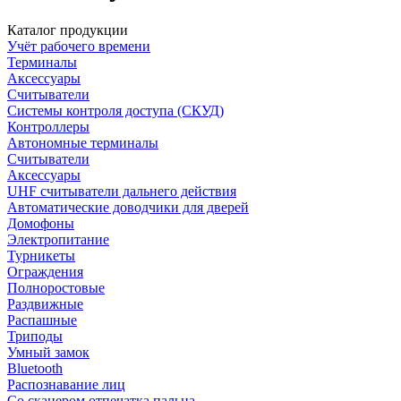
Каталог продукции
Учёт рабочего времени
Терминалы
Аксессуары
Считыватели
Системы контроля доступа (СКУД)
Контроллеры
Автономные терминалы
Считыватели
Аксессуары
UHF считыватели дальнего действия
Автоматические доводчики для дверей
Домофоны
Электропитание
Турникеты
Ограждения
Полноростовые
Раздвижные
Распашные
Триподы
Умный замок
Bluetooth
Распознавание лиц
Со сканером отпечатка пальца