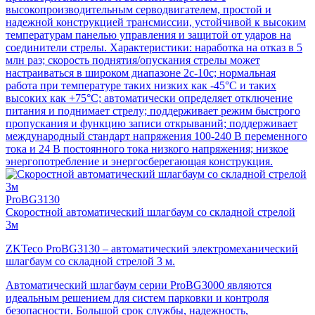
высокопроизводительным серводвигателем, простой и
надежной конструкцией трансмиссии, устойчивой к высоким
температурам панелью управления и защитой от ударов на
соединители стрелы. Характеристики: наработка на отказ в 5
млн раз; скорость поднятия/опускания стрелы может
настраиваться в широком диапазоне 2с-10с; нормальная
работа при температуре таких низких как -45°C и таких
высоких как +75°C; автоматически определяет отключение
питания и поднимает стрелу; поддерживает режим быстрого
пропускания и функцию записи открываний; поддерживает
международный стандарт напряжения 100-240 В переменного
тока и 24 В постоянного тока низкого напряжения; низкое
энергопотребление и энергосберегающая конструкция.
ProBG3130
Скоростной автоматический шлагбаум со складной стрелой
3м
ZKTeco ProBG3130 – автоматический электромеханический
шлагбаум со складной стрелой 3 м.
Автоматический шлагбаум серии ProBG3000 являются
идеальным решением для систем парковки и контроля
безопасности. Большой срок службы, надежность,