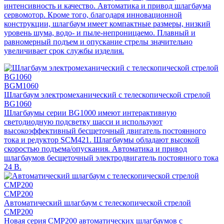
интенсивность и качество. Автоматика и привод шлагбаума
сервомотор. Кроме того, благодаря инновационной
конструкции, шлагбаум имеет компактные размеры, низкий
уровень шума, водо- и пыле-непроницаемо. Плавный и
равномерный подъем и опускание стрелы значительно
увеличивает срок службы изделия.
BGM1060
Шлагбаум электромеханический с телескопической стрелой
BG1060
Шлагбаумы серии BG1000 имеют интерактивную
светодиодную подсветку шасси и используют
высокоэффективный бесщеточный двигатель постоянного
тока и редуктор SCM421. Шлагбаумы обладают высокой
скоростью подъема/опускания. Автоматика и привод
шлагбаумов бесщеточный электродвигатель постоянного тока
24 В.
CMP200
Автоматический шлагбаум с телескопической стрелой
CMP200
Новая серия CMP200 автоматических шлагбаумов с