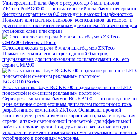
Универсальный шлагбаум с ресурсом до 8 млн циклов
ZKTeco ProBG6000 — автоматический шлагбаум с невероятно
быстрым открытием за 0.6 секунды и высокой надёжностью.
Подходит для платных парковок, кооперативов, автодорог и
других объектов с интенсивным движением. Универсален для
установки слева или справа.
CMP200 Telescopic Boom
Телескопическая стрела 6 м для шлагбаумов ZKTeco
Прямая телескопическая стрела длиной 6 метров,
предназначена для использования со шлагбаумами ZKTeco
серии CMP200.
BG-KB100 Series
Рекламный шлагбаум BG-KB100: надежное решение с LED-
подсветкой и сменным рекламным полотном
Серия рекламных шлагбаумов BG-KB100 — это доступное по
цене решение с бесщеточным двигателем постоянного тока,
разработанное компанией ZKTeco. Оснащены прочной
конструкцией, регулируемой скоростью подъема и опускания
стрелы, а также светодиодной подсветкой для эффективной
работы в ночное время. Поддерживают различные методы
управления и имеют возможность смены рекламного полотна,
устойчивого к погодным условиям.