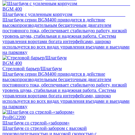
BGM 400
Шлагбаум с усиленным корпусом
Шлагбаум серии BGM400 приводится в действие
высокопроизводительным бесщеточным двигателем
постоянного тока, обеспечивает стабильную работу, низкий
уровень шума, стабильная и надежная работа. Система
управления воротами богата интерфейсами, широко
используется во всех видах управления въездами и выездами
на парковку
BGM 400
Стреловой барьер/Шлагбаум
Шлагбаум серии BGM400 приводится в действие
высокопроизводительным бесщеточным двигателем
постоянного тока, обеспечивает стабильную работу, низкий
уровень шума, стабильная и надежная работа. Система
управления воротами богата интерфейсами, широко
используется во всех видах управления въездами и выездами
на парковку
ProBG2200
Шлагбаум со стрелой-«забором»
Шлагбаум со стрелой-забором с высокой
производительностью и высокой скоростью с