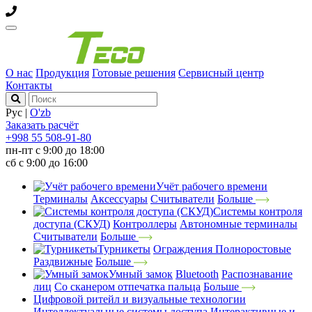
О нас
Продукция
Готовые решения
Сервисный центр
Контакты
Рус
|
O'zb
Заказать расчёт
+998 55 508-91-80
пн-пт с 9:00 до 18:00
сб с 9:00 до 16:00
Учёт рабочего времени
Терминалы
Аксессуары
Считыватели
Больше
Системы контроля
доступа (СКУД)
Контроллеры
Автономные терминалы
Считыватели
Больше
Турникеты
Ограждения
Полноростовые
Раздвижные
Больше
Умный замок
Bluetooth
Распознавание
лиц
Со сканером отпечатка пальца
Больше
Цифровой ритейл и визуальные технологии
Интеллектуальные системы доступа
Интерактивные и