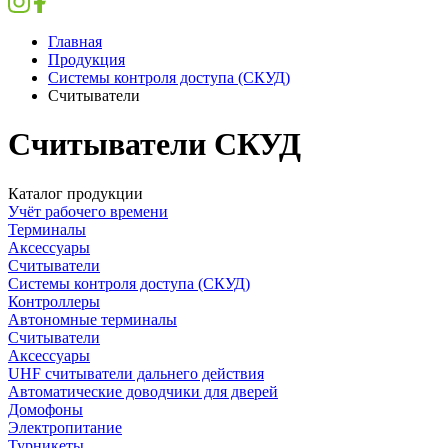
Главная
Продукция
Системы контроля доступа (СКУД)
Считыватели
Считыватели СКУД
Каталог продукции
Учёт рабочего времени
Терминалы
Аксессуары
Считыватели
Системы контроля доступа (СКУД)
Контроллеры
Автономные терминалы
Считыватели
Аксессуары
UHF считыватели дальнего действия
Автоматические доводчики для дверей
Домофоны
Электропитание
Турникеты