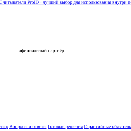
Считыватели ProID - лучший выбор для использования внутри по
официальный партнёр
ентр
Вопросы и ответы
Готовые решения
Гарантийные обязатель