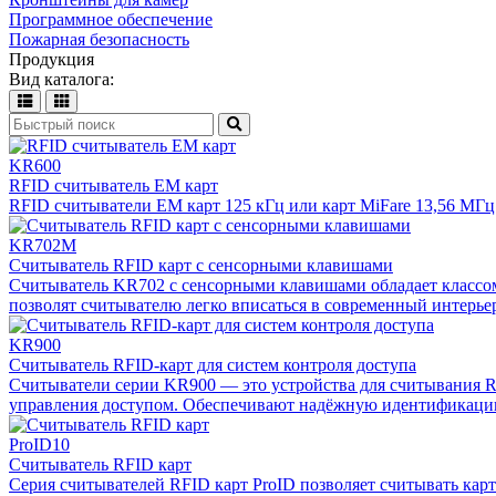
Программное обеспечение
Пожарная безопасность
Продукция
Вид каталога:
KR600
RFID считыватель EM карт
RFID считыватели EM карт 125 кГц или карт MiFare 13,56 МГц
KR702M
Считыватель RFID карт с сенсорными клавишами
Считыватель KR702 с сенсорными клавишами обладает классом
позволят считывателю легко вписаться в современный интерье
KR900
Считыватель RFID-карт для систем контроля доступа
Считыватели серии KR900 — это устройства для считывания RF
управления доступом. Обеспечивают надёжную идентификацию 
ProID10
Считыватель RFID карт
Серия считывателей RFID карт ProID позволяет считывать карт