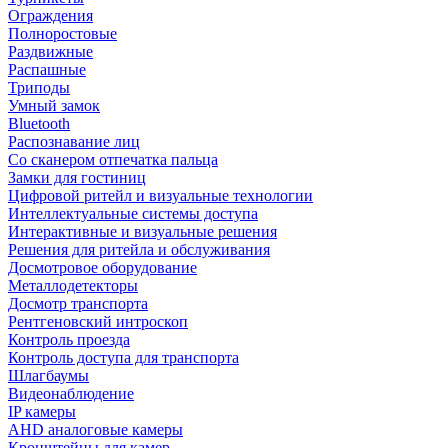
Ограждения
Полноростовые
Раздвижные
Распашные
Триподы
Умный замок
Bluetooth
Распознавание лиц
Со сканером отпечатка пальца
Замки для гостиниц
Цифровой ритейл и визуальные технологии
Интеллектуальные системы доступа
Интерактивные и визуальные решения
Решения для ритейла и обслуживания
Досмотровое оборудование
Металлодетекторы
Досмотр транспорта
Рентгеновский интроскоп
Контроль проезда
Контроль доступа для транспорта
Шлагбаумы
Видеонаблюдение
IP камеры
AHD аналоговые камеры
Кронштейны для камер