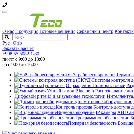
О нас
Продукция
Готовые решения
Сервисный центр
Контакт
Рус
|
O'zb
Заказать расчёт
+998 55 508-91-80
пн-пт с 9:00 до 18:00
сб с 9:00 до 16:00
Учёт рабочего времени
Термин
Системы контроля д
Турникеты
Ограждения
Полноростовые
Раз
Умный замок
Bluetooth
Распознавание ли
Цифровой ритейл и визуальные технологии
Интеллектуа
Досмотровое оборудование
Контроль проезда
Контроль доступа д
Видеонаблюдение
IP камеры
AHD ан
Программное обеспечение
Б
Пожарная безопасность
Больш