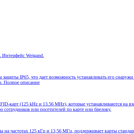
. Интерфейс Weigand.
 защиты IP65, что дает возможность устанавливать его снаружи
р. Полное описание
ID-карт (125 kHz и 13.56 MHz), которые устанавливаются на вх
сотрудников или посетителей по карте или брелоку.
ы на частотах 125 кГц и 13,56 МГц, поддерживает карты станда