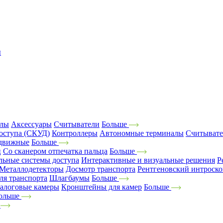
ы
алы
Аксессуары
Считыватели
Больше
оступа (СКУД)
Контроллеры
Автономные терминалы
Считыват
движные
Больше
ц
Со сканером отпечатка пальца
Больше
льные системы доступа
Интерактивные и визуальные решения
Р
Металлодетекторы
Досмотр транспорта
Рентгеновский интроск
ля транспорта
Шлагбаумы
Больше
алоговые камеры
Кронштейны для камер
Больше
ольше
е