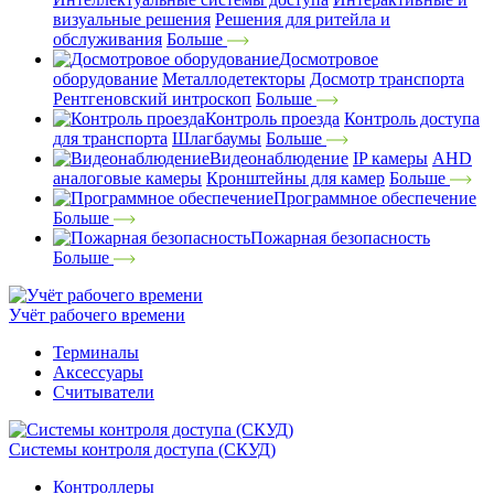
визуальные решения
Решения для ритейла и
обслуживания
Больше
Досмотровое
оборудование
Металлодетекторы
Досмотр транспорта
Рентгеновский интроскоп
Больше
Контроль проезда
Контроль доступа
для транспорта
Шлагбаумы
Больше
Видеонаблюдение
IP камеры
AHD
аналоговые камеры
Кронштейны для камер
Больше
Программное обеспечение
Больше
Пожарная безопасность
Больше
Учёт рабочего времени
Терминалы
Аксессуары
Считыватели
Системы контроля доступа (СКУД)
Контроллеры