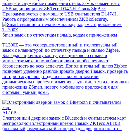
номера и служебные помещения отеля. Замок совместим с
USB кодировщиком ZKTeco D147-H. Связь ZigBee.
Программируется с помощью: USB считывателя D147-H.
Работа с программным обеспечением ZKBioSecurity.
TL300Z
Smart замок по отпечаткам пальца, кодам с приложением
TL300Z — это усовершенствованный интеллектуальный
замок с клавиатурой по отпечатку пальца и связью Zigbee.
Благодаря прочному корпусу из цинкового сплава и
множеству механизмов блокировки он обеспечивает
безопасность во всех аспектах. Дополнительный шлюз Zigbee
позволяет удаленно разблокировать дверной замок, проверить
историю журналов, поделиться временным или
динамическим паролем и изменить функции замка с помощью
приложения ZSmart, нового мобильного приложения для
системы «умный дом».
AL10B
Электронный дверной замок с Bluetooth и считывателем карт
Беспроводной электронный врезной замок ZKTeco AL10B
(рычажный, американский стандарт) для дверного полотна