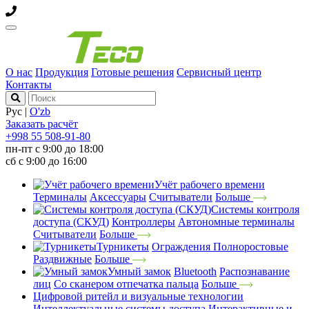
О нас
Продукция
Готовые решения
Сервисный центр
Контакты
Рус
|
O'zb
Заказать расчёт
+998 55 508-91-80
пн-пт с 9:00 до 18:00
сб с 9:00 до 16:00
Учёт рабочего времени
Терминалы
Аксессуары
Считыватели
Больше
Системы контроля
доступа (СКУД)
Контроллеры
Автономные терминалы
Считыватели
Больше
Турникеты
Ограждения
Полноростовые
Раздвижные
Больше
Умный замок
Bluetooth
Распознавание
лиц
Со сканером отпечатка пальца
Больше
Цифровой ритейл и визуальные технологии
Интеллектуальные системы доступа
Интерактивные и