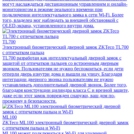
могут наслаждаться дистанционным управлением и онлайн-
мониторингом в режиме реального времени при
подключении интеллектуального замка к сети Wi-Fi. Более
того, владелец мог наблюдать за внешней обстановкой с
OLED-экрана, установленного внутри дома.
TL700
Электронный биометрический дверной замок ZKTeco TL700
с отпечатком пальца
TL700 разработан как интеллектуальный дверной замок с
защитой от отпечатков пальцев со встроенным дверным
звонком. Пользователям не нужно беспокоиться, если дети
отперли дверь изнутри дома и вышли на улицу. Благодаря
интеграции дверного звонка пользователям не нужно
устанавливать дополнительный дверной звонок. Более того,
благодаря конструкции цилиндра класса C и врезной защите,
даже если этот замок поврежден снаружи, ваш дом по-
прежнему в безопасности.
ML100
ZKTeco ML100 электронный биометрический дверной замок
с отпечатком пальца и Wi-Fi
ML100 может подключаться к Wi-Fi для удаленной