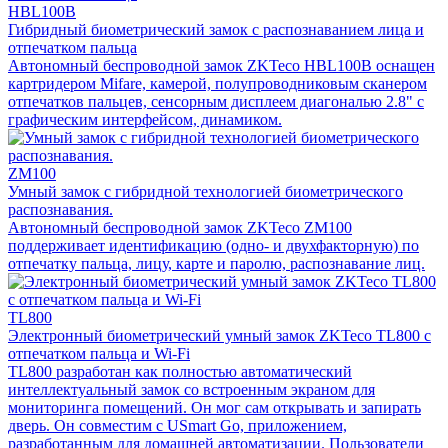
HBL100B
Гибридный биометрический замок с распознаванием лица и
отпечатком пальца
Автономный беспроводной замок ZKTeco HBL100B оснащен
картридером Mifare, камерой, полупроводниковым сканером
отпечатков пальцев, сенсорным дисплеем диагональю 2.8" с
графическим интерфейсом, динамиком.
ZM100
Умный замок с гибридной технологией биометрического
распознавания.
Автономный беспроводной замок ZKTeco ZM100
поддерживает идентификацию (одно- и двухфакторную) по
отпечатку пальца, лицу, карте и паролю, распознавание лиц.
TL800
Электронный биометрический умный замок ZKTeco TL800 с
отпечатком пальца и Wi-Fi
TL800 разработан как полностью автоматический
интеллектуальный замок со встроенным экраном для
мониторинга помещений. Он мог сам открывать и запирать
дверь. Он совместим с USmart Go, приложением,
разработанным для домашней автоматизации. Пользователи