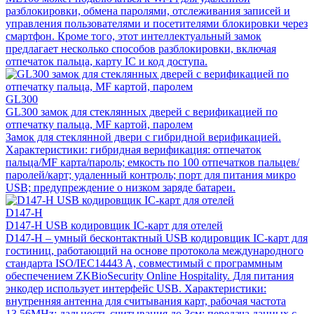
разблокировки, обмена паролями, отслеживания записей и
управления пользователями и посетителями блокировки через
смартфон. Кроме того, этот интеллектуальный замок
предлагает несколько способов разблокировки, включая
отпечаток пальца, карту IC и код доступа.
GL300
GL300 замок для стеклянных дверей с верификацией по
отпечатку пальца, MF картой, паролем
Замок для стеклянной двери с гибридной верификацией.
Характеристики: гибридная верификация: отпечаток
пальца/MF карта/пароль; емкость по 100 отпечатков пальцев/
паролей/карт; удаленный контроль; порт для питания микро
USB; предупреждение о низком заряде батареи.
D147-H
D147-H USB кодировщик IC-карт для отелей
D147-H – умный бесконтактный USB кодировщик IC-карт для
гостиниц, работающий на основе протокола международного
стандарта ISO/IEC14443 A, совместимый с программным
обеспечением ZKBioSecurity Online Hospitality. Для питания
энкодер использует интерфейс USB. Характеристики:
внутренняя антенна для считывания карт, рабочая частота
13.56MHz; дальность считывания до 3см; передача данных с