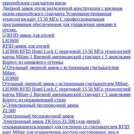
европейским стандартом вреза
Дверной замок отеля разделенной конструкции с врезным
пазом европейского стандарта Усовершенствованная
технология карт 13,56 МГц С профессиональным
программным обеспечением для управления замками в
отелях.
LH3600
RFID-замок для отелей
LH3600 RFID Hotel Lock С передовой 13,56 МГц технологией
карты Mifare-1 Врезной американский стандарт с 5 защелками
Корпус из цинкового оттенка
LH3000
Отельный дверной замок с встроенным считывателем Mifare.
LH3000 RFID Hotel Lock С передовой 13,56 МГц технологией
карты Mifare-1 Врезной американский стандарт с 5 защелками
Корпус из нержавеющей стали
ZL500
Электронный беспроводной замок
Электронный замок ZKTeco ZL500 (для дверей,
открывающихся вправо) для гостиниц со считывателем RFID
карт Mifare для ограничения доступа посторонних лиц в