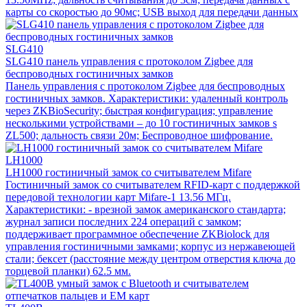
карты со скоростью до 90мс; USB выход для передачи данных
SLG410
SLG410 панель управления с протоколом Zigbee для
беспроводных гостиничных замков
Панель управления с протоколом Zigbee для беспроводных
гостиничных замков. Характеристики: удаленный контроль
через ZKBioSecurity; быстрая конфигурация; управление
несколькими устройствами – до 10 гостиничных замков s
ZL500; дальность связи 20м; Беспроводное шифрование.
LH1000
LH1000 гостиничный замок со считывателем Mifare
Гостиничный замок со считывателем RFID-карт с поддержкой
передовой технологии карт Mifare-1 13.56 МГц.
Характеристики: - врезной замок американского стандарта;
журнал записи последних 224 операций с замком;
поддерживает программное обеспечение ZKBiolock для
управления гостиничными замками; корпус из нержавеющей
стали; бексет (расстояние между центром отверстия ключа до
торцевой планки) 62.5 мм.