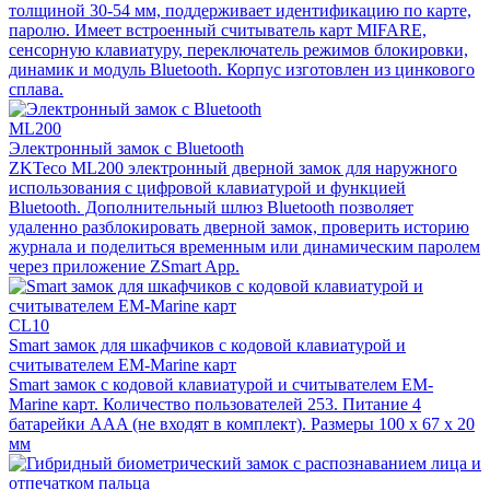
толщиной 30-54 мм, поддерживает идентификацию по карте,
паролю. Имеет встроенный считыватель карт MIFARE,
сенсорную клавиатуру, переключатель режимов блокировки,
динамик и модуль Bluetooth. Корпус изготовлен из цинкового
сплава.
ML200
Электронный замок с Bluetooth
ZKTeco ML200 электронный дверной замок для наружного
использования с цифровой клавиатурой и функцией
Bluetooth. Дополнительный шлюз Bluetooth позволяет
удаленно разблокировать дверной замок, проверить историю
журнала и поделиться временным или динамическим паролем
через приложение ZSmart App.
CL10
Smart замок для шкафчиков с кодовой клавиатурой и
считывателем EM-Marine карт
Smart замок с кодовой клавиатурой и считывателем EM-
Marine карт. Количество пользователей 253. Питание 4
батарейки AAA (не входят в комплект). Размеры 100 х 67 х 20
мм