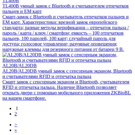
TL400B
TL400B умный замок с Bluetooth и считывателем отпечатков
пальцев и EM карт
Смарт-замок с Bluetooth и считыватель отпечатков пальцев и
EM карт. Характеристики: врезной замок европейского
стандарта; разные методы верификации – отпечаток пальца /
пароль / карта / ключ / смартфон; емкость – 100 отпечатков
пальцев, 100 паролей, 100 карт; случайный пароль для
доступа; голосовое управление; разумные оповещения;
наружные клеммы для резервного питания от батареи 9 В.
AL20B/AL20DB
AL20B/AL20DB умный замок с сенсорным экраном, Bluetooth
и считывателями RFID и отпечатка пальца
Смарт замок с сенсорным экраном и Bluetooth, считывателем
RFID и отпечатка пальца. Наличие Bluetooth позволяет
открыть двери с помощью мобильного приложения ZKBioBL
на вашем смартфоне.
1
2
>
»