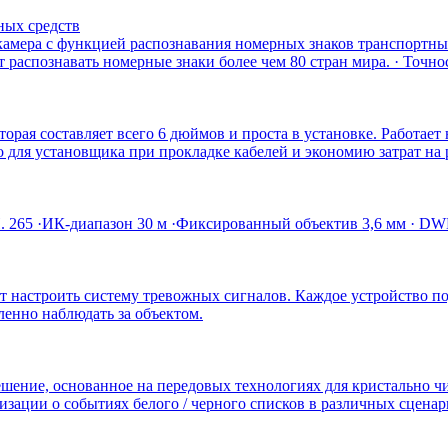
ных средств
амера с функцией распознавания номерных знаков транспортных
распознавать номерные знаки более чем 80 стран мира. · Точнос
рая составляет всего 6 дюймов и проста в установке. Работает
для установщика при прокладке кабелей и экономию затрат на ра
H. 265 ·ИК-диапазон 30 м ·Фиксированный объектив 3,6 мм · DW
ет настроить систему тревожных сигналов. Каждое устройство п
ленно наблюдать за объектом.
решение, основанное на передовых технологиях для кристально 
зации о событиях белого / черного списков в различных сцена