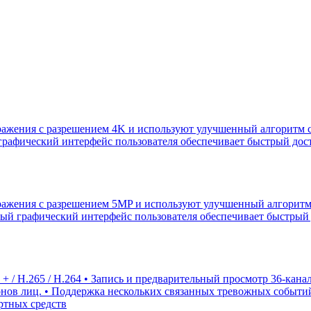
ажения с разрешением 4K и используют улучшенный алгоритм сж
рафический интерфейс пользователя обеспечивает быстрый дост
ражения с разрешением 5MP и используют улучшенный алгоритм
ный графический интерфейс пользователя обеспечивает быстрый 
+ / H.265 / H.264 • Запись и предварительный просмотр 36-кана
онов лиц. • Поддержка нескольких связанных тревожных событий и