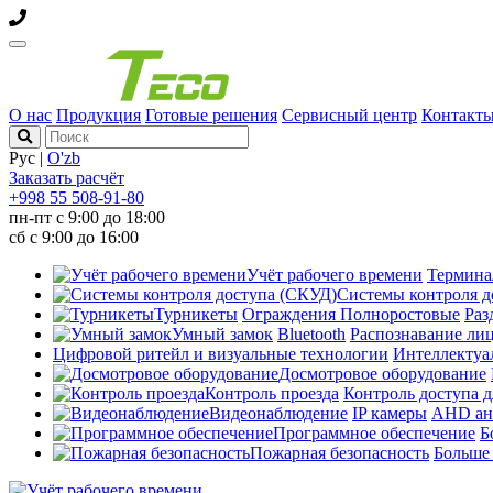
О нас
Продукция
Готовые решения
Сервисный центр
Контакт
Рус
|
O'zb
Заказать расчёт
+998 55 508-91-80
пн-пт с 9:00 до 18:00
сб с 9:00 до 16:00
Учёт рабочего времени
Термин
Системы контроля д
Турникеты
Ограждения
Полноростовые
Раз
Умный замок
Bluetooth
Распознавание ли
Цифровой ритейл и визуальные технологии
Интеллектуа
Досмотровое оборудование
Контроль проезда
Контроль доступа д
Видеонаблюдение
IP камеры
AHD ан
Программное обеспечение
Б
Пожарная безопасность
Больш