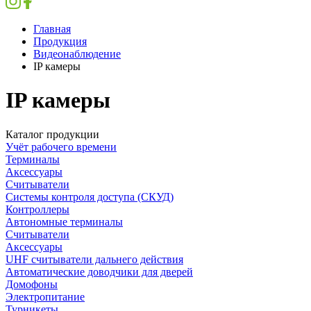
Главная
Продукция
Видеонаблюдение
IP камеры
IP камеры
Каталог продукции
Учёт рабочего времени
Терминалы
Аксессуары
Считыватели
Системы контроля доступа (СКУД)
Контроллеры
Автономные терминалы
Считыватели
Аксессуары
UHF считыватели дальнего действия
Автоматические доводчики для дверей
Домофоны
Электропитание
Турникеты