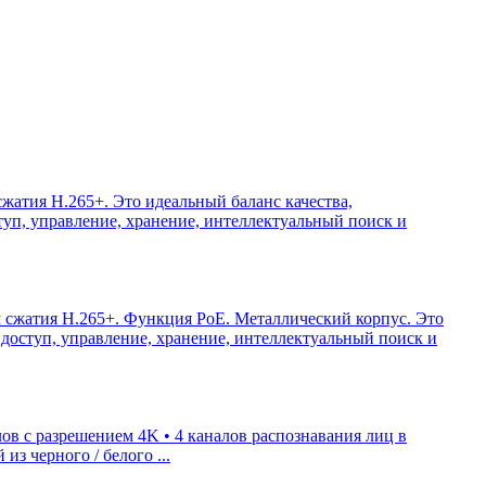
атия H.265+. Это идеальный баланс качества,
уп, управление, хранение, интеллектуальный поиск и
 сжатия H.265+. Функция PoE. Металлический корпус. Это
доступ, управление, хранение, интеллектуальный поиск и
лов с разрешением 4K • 4 каналов распознавания лиц в
з черного / белого ...