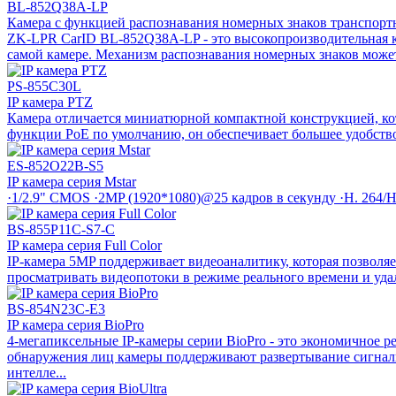
BL-852Q38A-LP
Камера с функцией распознавания номерных знаков транспорт
ZK-LPR CarID BL-852Q38A-LP - это высокопроизводительная к
самой камере. Механизм распознавания номерных знаков может 
PS-855C30L
IP камера PTZ
Камера отличается миниатюрной компактной конструкцией, кото
функции PoE по умолчанию, он обеспечивает большее удобство 
ES-852O22B-S5
IP камера серия Mstar
·1/2.9" CMOS ·2MP (1920*1080)@25 кадров в секунду ·H. 264/
BS-855P11C-S7-C
IP камера серия Full Color
IP-камера 5MP поддерживает видеоаналитику, которая позволя
просматривать видеопотоки в режиме реального времени и уда
BS-854N23C-E3
IP камера серия BioPro
4-мегапиксельные IР-камеры серии BioPro - это экономичное 
обнаружения лиц камеры поддерживают развертывание сигнали
интелле...