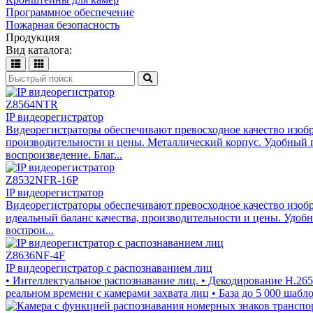
Программное обеспечение
Пожарная безопасность
Продукция
Вид каталога:
Z8564NTR
IP видеорегистратор
Видеорегистраторы обеспечивают превосходное качество изобр
производительности и цены. Металлический корпус. Удобный г
воспроизведение. Благ...
Z8532NFR-16P
IP видеорегистратор
Видеорегистраторы обеспечивают превосходное качество изоб
идеальный баланс качества, производительности и цены. Удоб
воспрои...
Z8636NF-4F
IP видеорегистратор с распознаванием лиц
• Интеллектуальное распознавание лиц. • Декодирование H.265 
реальном времени с камерами захвата лиц • База до 5 000 шабл