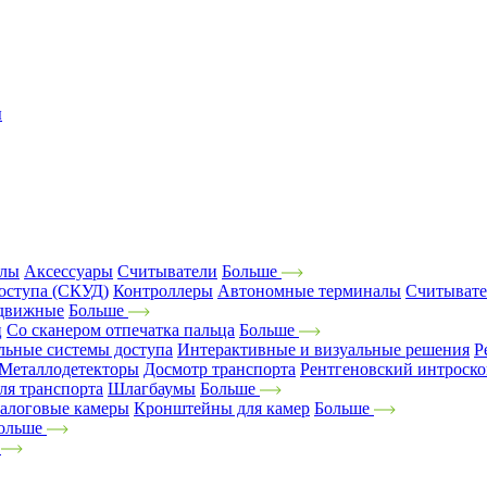
ы
алы
Аксессуары
Считыватели
Больше
оступа (СКУД)
Контроллеры
Автономные терминалы
Считыват
движные
Больше
ц
Со сканером отпечатка пальца
Больше
льные системы доступа
Интерактивные и визуальные решения
Р
Металлодетекторы
Досмотр транспорта
Рентгеновский интроск
ля транспорта
Шлагбаумы
Больше
алоговые камеры
Кронштейны для камер
Больше
ольше
е