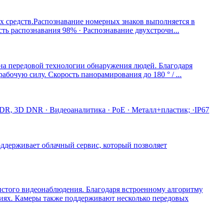
 средств.Распознавание номерных знаков выполняется в
ть распознавания 98% · Распознавание двухстрочн...
 на передовой технологии обнаружения людей. Благодаря
бочую силу. Скорость панорамирования до 180 ° / ...
DR, 3D DNR · Видеоаналитика · PoE · Металл+пластик; ·IP67
оддерживает облачный сервис, который позволяет
чистого видеонаблюдения. Благодаря встроенному алгоритму
риях. Камеры также поддерживают несколько передовых