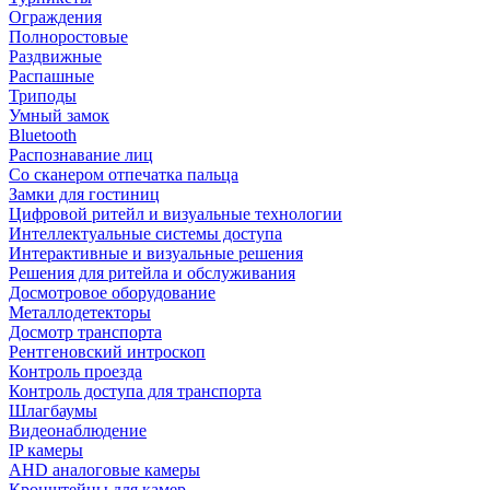
Ограждения
Полноростовые
Раздвижные
Распашные
Триподы
Умный замок
Bluetooth
Распознавание лиц
Со сканером отпечатка пальца
Замки для гостиниц
Цифровой ритейл и визуальные технологии
Интеллектуальные системы доступа
Интерактивные и визуальные решения
Решения для ритейла и обслуживания
Досмотровое оборудование
Металлодетекторы
Досмотр транспорта
Рентгеновский интроскоп
Контроль проезда
Контроль доступа для транспорта
Шлагбаумы
Видеонаблюдение
IP камеры
AHD аналоговые камеры
Кронштейны для камер