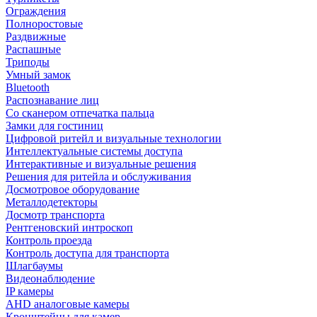
Ограждения
Полноростовые
Раздвижные
Распашные
Триподы
Умный замок
Bluetooth
Распознавание лиц
Со сканером отпечатка пальца
Замки для гостиниц
Цифровой ритейл и визуальные технологии
Интеллектуальные системы доступа
Интерактивные и визуальные решения
Решения для ритейла и обслуживания
Досмотровое оборудование
Металлодетекторы
Досмотр транспорта
Рентгеновский интроскоп
Контроль проезда
Контроль доступа для транспорта
Шлагбаумы
Видеонаблюдение
IP камеры
AHD аналоговые камеры
Кронштейны для камер