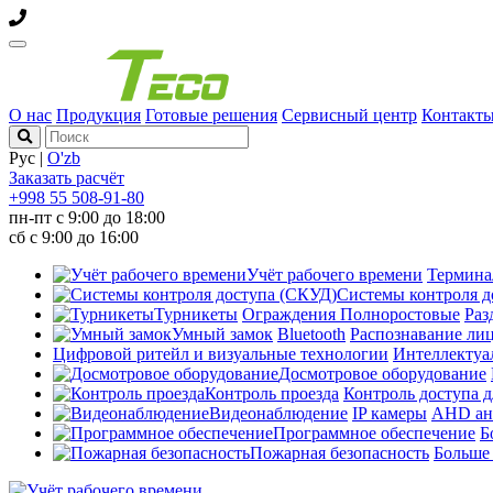
О нас
Продукция
Готовые решения
Сервисный центр
Контакт
Рус
|
O'zb
Заказать расчёт
+998 55 508-91-80
пн-пт с 9:00 до 18:00
сб с 9:00 до 16:00
Учёт рабочего времени
Термин
Системы контроля д
Турникеты
Ограждения
Полноростовые
Раз
Умный замок
Bluetooth
Распознавание ли
Цифровой ритейл и визуальные технологии
Интеллектуа
Досмотровое оборудование
Контроль проезда
Контроль доступа д
Видеонаблюдение
IP камеры
AHD ан
Программное обеспечение
Б
Пожарная безопасность
Больш