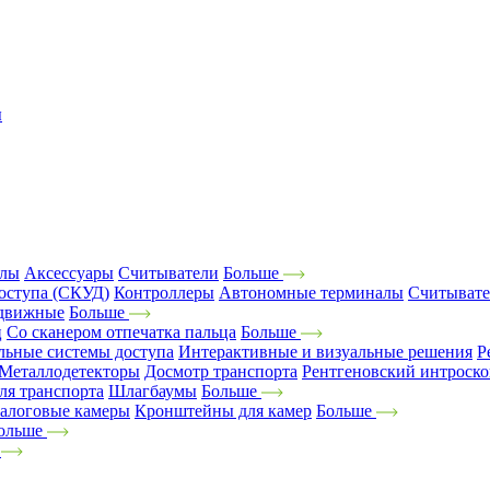
ы
алы
Аксессуары
Считыватели
Больше
оступа (СКУД)
Контроллеры
Автономные терминалы
Считыват
движные
Больше
ц
Со сканером отпечатка пальца
Больше
льные системы доступа
Интерактивные и визуальные решения
Р
Металлодетекторы
Досмотр транспорта
Рентгеновский интроск
ля транспорта
Шлагбаумы
Больше
алоговые камеры
Кронштейны для камер
Больше
ольше
е