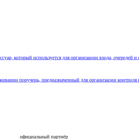
суар, который используется для организации входа, очередей и 
живании поручень, предназначенный для организации контроля 
официальный партнёр