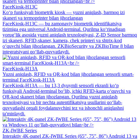
FaceKiosk-H13C
Ko‘p funksiyali biometrik kiosk — yuzni aniqlash, barmoq izi
skaneri va termoprinter bilan jihozlangan
FaceKiosk-H13C — bu zamonaviy biometrik identifikatsiya
tizimiga ega universal Android-terminal. Qurilma ko‘rinadigan
yorug‘lik asosida yuzni aniqlash texnologiyasi, Z-ID Sensor barmoq
izi skaneri, RFID-skaner, kamera, chek printeri va shtrix-kod
o‘quvchi bilan jihozlangan. ZKBioSecurity va ZKBioTime 8 bilan
integratsiyani qo‘llab-quvvatlaydi.
FaceKiosk-H13A
Yuzni aniqlash, RFID va QR-kod bilan jihozlangan sensorli smart-
terminal FaceKiosk-H13A
FaceKiosk-H13A — bu 13,3 dyuymli sensorli ekranli ko‘p
funksiyali Android-terminal bo‘lib, ichki RFID-karta o‘quvchi va
QR-kod skaneri bilan jihozlangan. Qurilma yuzni aniqlash
texnologiyasi va bir nechta autentifikatsiya usullarini qo‘llab-
quvvatlashi orqali foydalanuvchini tez va ishonchli aniqlashni
ta'minlaydi.
ZK-IWBE Series
Interaktiv 4K-panel ZK-IWBE Series (65”, 75”, 86”) Android 13 va