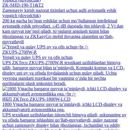
ZK-SHD-190-T1&T2
Zamonaviy kirish nazorat tizimlari uchun aqlli avtomatik eshik
yopgich (dovodchik)
200 kg gacha bo‘lgan eshiklar uchun mo‘ljallangan intellektual
avtomatik eshik privodlari. ≤45 dB darajada jim ishlaydi, 2 Vt dan
kam quvvat iste’mol qiladi, to‘siqlarni aniqlash tizimi bilan
jihozlangan va ZKEasyGo mobil ilovasiga ulanishni qo‘llab-
quvvatlaydi
ZKUPS-2700W-R
Yengil va qulay UPS uy va ofis uchun
UPS ZKTeco ZKUPS-2700W-R texnikani uzilishlardan himoya
qilib, barqaror quvvat bilan ta’minlaydi. Kompakt korpus va LCD-
displey uni uy va ofisda foydalanish uchun qulay qiladi. Uchta
yevropa standarti rozetkasi bir vaqtning o‘zida bir nechta
qurilmalarni ulash imkonini beradi.
ИБП ZKTeco ZKUPS-1800W-LCD
1800 Vtgacha barqaror quvvat ta’minlaydi, ichki LCD-displey va
akkumulyatorli avtonomlikka ega.
UPS texnikani uzilishlardan ishonchli himoya qiladi, uskunaning uy
va ofisda barqaror ishlashini qo‘llab-quvvatlaydi, qulay nazorat
uchun zamonaviy displey bilan jihozlangan, ixchamligi va oddiy