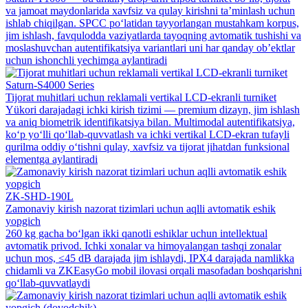
va jamoat maydonlarida xavfsiz va qulay kirishni ta’minlash uchun
ishlab chiqilgan. SPCC po‘latidan tayyorlangan mustahkam korpus,
jim ishlash, favqulodda vaziyatlarda tayoqning avtomatik tushishi va
moslashuvchan autentifikatsiya variantlari uni har qanday ob’ektlar
uchun ishonchli yechimga aylantiradi
Saturn-S4000 Series
Tijorat muhitlari uchun reklamali vertikal LCD-ekranli turniket
Yükori darajadagi ichki kirish tizimi — premium dizayn, jim ishlash
va aniq biometrik identifikatsiya bilan. Multimodal autentifikatsiya,
ko‘p yo‘lli qo‘llab-quvvatlash va ichki vertikal LCD-ekran tufayli
qurilma oddiy o‘tishni qulay, xavfsiz va tijorat jihatdan funksional
elementga aylantiradi
ZK-SHD-190L
Zamonaviy kirish nazorat tizimlari uchun aqlli avtomatik eshik
yopgich
260 kg gacha bo‘lgan ikki qanotli eshiklar uchun intellektual
avtomatik privod. Ichki xonalar va himoyalangan tashqi zonalar
uchun mos, ≤45 dB darajada jim ishlaydi, IPX4 darajada namlikka
chidamli va ZKEasyGo mobil ilovasi orqali masofadan boshqarishni
qo‘llab-quvvatlaydi