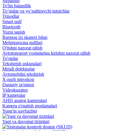
Sirpanish
To'liq balandlik
To‘siqlar va yo‘naltiruvchi tutqichlar
Tripodlar
Smart qulf
Bluetooth
Yuzni tanish
Barmoq izi skaneri bilan
Mehmonxona qulflari
O'tishni nazorat qilish
Avtotransport vositalariga kirishni nazorat qilish
To'siqlar
Tekshirish uskunalari
Metall detektorlar
Avtomobilni tekshirish
X-nurli introskop
Dasturiy ta'minot
Videokuzatuv
IP kameralar
AHD analog kameralari
Kamera o'rnatish moslamalari
Yong'in xavfsizligi
Vaqt va davomat tizimlari