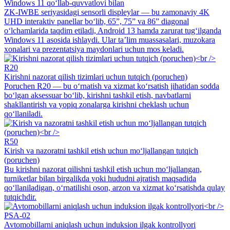
Windows 11 qo‘llab-quvvatlovi bilan
ZK-IWBE seriyasidagi sensorli displeylar — bu zamonaviy 4K
UHD interaktiv panellar bo‘lib, 65”, 75” va 86” diagonal
o‘lchamlarida taqdim etiladi, Android 13 hamda zarurat tug‘ilganda
Windows 11 asosida ishlaydi. Ular ta’lim muassasalari, muzokara
xonalari va prezentatsiya maydonlari uchun mos keladi.
R20
Kirishni nazorat qilish tizimlari uchun tutqich (poruchen)
Poruchen R20 — bu o‘rnatish va xizmat ko‘rsatish jihatidan sodda
bo‘lgan aksessuar bo‘lib, kirishni tashkil etish, navbatlarni
shakllantirish va yopiq zonalarga kirishni cheklash uchun
qo‘llaniladi.
R50
Kirish va nazoratni tashkil etish uchun mo‘ljallangan tutqich
(poruchen)
Bu kirishni nazorat qilishni tashkil etish uchun mo‘ljallangan,
turniketlar bilan birgalikda yoki hududni ajratish maqsadida
qo‘llaniladigan, o‘rnatilishi oson, arzon va xizmat ko‘rsatishda qulay
tutqichdir.
PSA-02
Avtomobillarni aniqlash uchun induksion ilgak kontrollyori