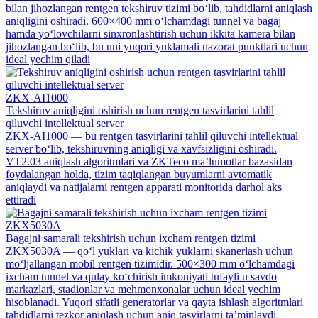
bilan jihozlangan rentgen tekshiruv tizimi bo‘lib, tahdidlarni aniqlash
aniqligini oshiradi. 600×400 mm o‘lchamdagi tunnel va bagaj
hamda yo‘lovchilarni sinxronlashtirish uchun ikkita kamera bilan
jihozlangan bo‘lib, bu uni yuqori yuklamali nazorat punktlari uchun
ideal yechim qiladi
ZKX-AI1000
Tekshiruv aniqligini oshirish uchun rentgen tasvirlarini tahlil
qiluvchi intellektual server
ZKX-AI1000 — bu rentgen tasvirlarini tahlil qiluvchi intellektual
server bo‘lib, tekshiruvning aniqligi va xavfsizligini oshiradi.
VT2.03 aniqlash algoritmlari va ZKTeco ma’lumotlar bazasidan
foydalangan holda, tizim taqiqlangan buyumlarni avtomatik
aniqlaydi va natijalarni rentgen apparati monitorida darhol aks
ettiradi
ZKX5030A
Bagajni samarali tekshirish uchun ixcham rentgen tizimi
ZKX5030A — qo‘l yuklari va kichik yuklarni skanerlash uchun
mo‘ljallangan mobil rentgen tizimidir. 500×300 mm o‘lchamdagi
ixcham tunnel va qulay ko‘chirish imkoniyati tufayli u savdo
markazlari, stadionlar va mehmonxonalar uchun ideal yechim
hisoblanadi. Yuqori sifatli generatorlar va qayta ishlash algoritmlari
tahdidlarni tezkor aniqlash uchun aniq tasvirlarni ta’minlaydi