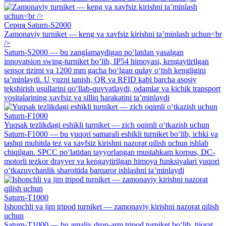
Серия Saturn-S2000
Zamonaviy turniket — keng va xavfsiz kirishni ta’minlash uchun<br
/>
Saturn-S2000 — bu zanglamaydigan po‘latdan yasalgan
innovatsion swing-turniket bo‘lib, IP54 himoyasi, kengaytirilgan
sensor tizimi va 1200 mm gacha bo‘lgan qulay o‘tish kengligini
ta’minlaydi. U yuzni tanish, QR va RFID kabi barcha asosiy
tekshirish usullarini qo‘llab-quvvatlaydi, odamlar va kichik transport
vositalarining xavfsiz va silliq harakatini ta’minlaydi
Saturn-F1000
Yuqsak tezlikdagi eshikli turniket — zich oqimli o‘tkazish uchun
Saturn-F1000 — bu yuqori samarali eshikli turniket bo‘lib, ichki va
tashqi muhitda tez va xavfsiz kirishni nazorat qilish uchun ishlab
chiqilgan. SPCC po‘latidan tayyorlangan mustahkam korpus, DC-
motorli tezkor drayver va kengaytirilgan himoya funksiyalari yuqori
o‘tkazuvchanlik sharoitida barqaror ishlashni ta’minlaydi
Saturn-T1000
Ishonchli va jim tripod turniket — zamonaviy kirishni nazorat qilish
uchun
Saturn-T1000 — bu amaliy drop-arm tripod turniket bo‘lib, tijorat