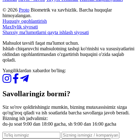
© 2026
Proto
Biometrik va xavfsizlik. Barcha huquqlar
himoyalangan.
Huquqiy ogohlantirish
Maxfiylik siyosati
Shaxsiy ma'lumotlarni qayta ishlash siyosati
Mahsulot tavsifi faqat ma'lumot uchun.
Ishlab chiqaruvchi mahsulotning tashqi ko'rinishi va xususiyatlarini
oldindan ogohlantirmasdan o'zgartirish huquqini o'zida saqlab
qoladi.
Yangiliklardan xabardor bo'ling:
Savollaringiz bormi?
Siz so'rov qoldirishingiz mumkin, bizning mutaxassisimiz sizga
qo'ng'iroq qiladi va ish soatlarida barcha savollarga javob beradi.
Bizning ish jadvalimiz:
du-ju soat 9:00 dan 18:00 gacha, sh 9:00 dan 16:00 gacha