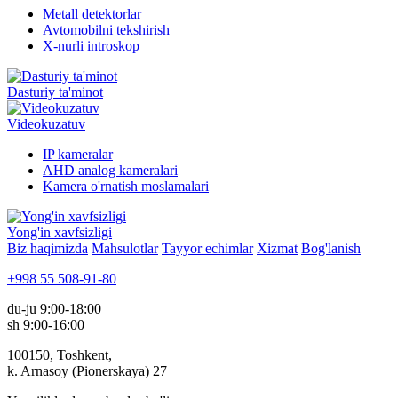
Metall detektorlar
Avtomobilni tekshirish
X-nurli introskop
Dasturiy ta'minot
Videokuzatuv
IP kameralar
AHD analog kameralari
Kamera o'rnatish moslamalari
Yong'in xavfsizligi
Biz haqimizda
Mahsulotlar
Tayyor echimlar
Xizmat
Bog'lanish
+998 55 508-91-80
du-ju 9:00-18:00
sh 9:00-16:00
100150, Toshkent,
k. Arnasoy (Pionerskaya) 27