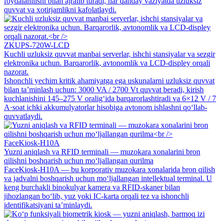
foydalanilishi bilan ajralib turadi, har qanday vaziyatda uzluksiz
quvvat va xotirjamlikni kafolatlaydi.
ZKUPS-720W-LCD
Kuchli uzluksiz quvvat manbai serverlar, ishchi stansiyalar va sezgir
elektronika uchun. Barqarorlik, avtonomlik va LCD-displey orqali
nazorat.
Ishonchli yechim kritik ahamiyatga ega uskunalarni uzluksiz quvvat
bilan ta’minlash uchun: 3000 VA / 2700 Vt quvvat beradi, kirish
kuchlanishini 145–275 V oralig‘ida barqarorlashtiradi va 6×12 V / 7
A·soat ichki akkumulyatorlar hisobiga avtonom ishlashni qo‘llab-
quvvatlaydi.
FaceKiosk-H10A
Yuzni aniqlash va RFID terminali — muzokara xonalarini bron
qilishni boshqarish uchun mo‘ljallangan qurilma
FaceKiosk-H10A — bu korporativ muzokara xonalarida bron qilish
va jadvalni boshqarish uchun mo‘ljallangan intellektual terminal. U
keng burchakli binokulyar kamera va RFID-skaner bilan
jihozlangan bo‘lib, yuz yoki IC-karta orqali tez va ishonchli
identifikatsiyani ta’minlaydi.