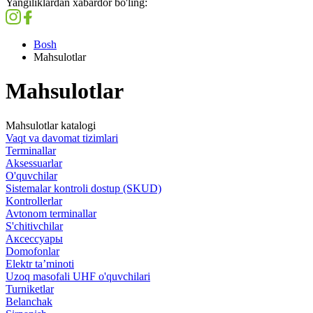
Yangiliklardan xabardor bo'ling:
Bosh
Mahsulotlar
Mahsulotlar
Mahsulotlar katalogi
Vaqt va davomat tizimlari
Terminallar
Aksessuarlar
O'quvchilar
Sistemalar kontroli dostup (SKUD)
Kontrollerlar
Avtonom terminallar
S'chitivchilar
Аксессуары
Domofonlar
Elektr ta’minoti
Uzoq masofali UHF o'quvchilari
Turniketlar
Belanchak