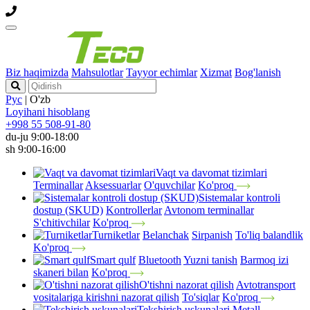
Biz haqimizda
Mahsulotlar
Tayyor echimlar
Xizmat
Bog'lanish
Рус
|
O'zb
Loyihani hisoblang
+998 55 508-91-80
du-ju 9:00-18:00
sh 9:00-16:00
Vaqt va davomat tizimlari
Terminallar
Aksessuarlar
O'quvchilar
Ko'proq
Sistemalar kontroli
dostup (SKUD)
Kontrollerlar
Avtonom terminallar
S'chitivchilar
Ko'proq
Turniketlar
Belanchak
Sirpanish
To'liq balandlik
Ko'proq
Smart qulf
Bluetooth
Yuzni tanish
Barmoq izi
skaneri bilan
Ko'proq
O'tishni nazorat qilish
Avtotransport
vositalariga kirishni nazorat qilish
To'siqlar
Ko'proq
Tekshirish uskunalari
Metall