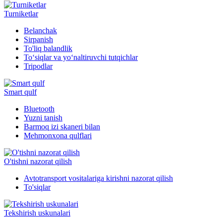
Turniketlar
Belanchak
Sirpanish
To'liq balandlik
To‘siqlar va yo‘naltiruvchi tutqichlar
Tripodlar
Smart qulf
Bluetooth
Yuzni tanish
Barmoq izi skaneri bilan
Mehmonxona qulflari
O'tishni nazorat qilish
Avtotransport vositalariga kirishni nazorat qilish
To'siqlar
Tekshirish uskunalari