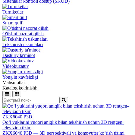
Sistemalar kontroli dostup (SKUD)
Turniketlar
Smart qulf
O'tishni nazorat qilish
Tekshirish uskunalari
Dasturiy ta'minot
Videokuzatuv
Yong'in xavfsizligi
Mahsulotlar
Katalog ko'rinishi:
ZKX6040 P3D
Qo‘l yuklarini yuqori aniqlik bilan tekshirish uchun 3D rentgen-
televizion tizim
ZKX6040 P3D — 3D perspektivali va kompyuter ko‘rish tizimi