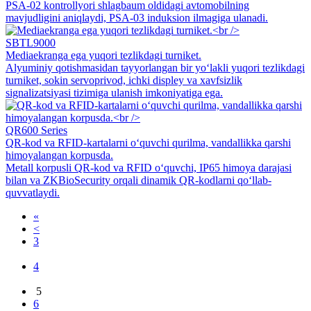
PSA-02 kontrollyori shlagbaum oldidagi avtomobilning
mavjudligini aniqlaydi, PSA-03 induksion ilmagiga ulanadi.
SBTL9000
Mediaekranga ega yuqori tezlikdagi turniket.
Alyuminiy qotishmasidan tayyorlangan bir yo‘lakli yuqori tezlikdagi
turniket, sokin servoprivod, ichki displey va xavfsizlik
signalizatsiyasi tizimiga ulanish imkoniyatiga ega.
QR600 Series
QR-kod va RFID-kartalarni oʻquvchi qurilma, vandallikka qarshi
himoyalangan korpusda.
Metall korpusli QR-kod va RFID oʻquvchi, IP65 himoya darajasi
bilan va ZKBioSecurity orqali dinamik QR-kodlarni qoʻllab-
quvvatlaydi.
«
<
3
4
5
6