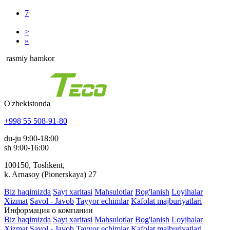
7
>
»
rasmiy hamkor
O'zbekistonda
+998 55 508-91-80
du-ju 9:00-18:00
sh 9:00-16:00
100150, Toshkent,
k. Arnasoy (Pionerskaya) 27
Biz haqimizda
Sayt xaritasi
Mahsulotlar
Bog'lanish
Loyihalar
Xizmat
Savol - Javob
Tayyor echimlar
Kafolat majburiyatlari
Информация о компании
Biz haqimizda
Sayt xaritasi
Mahsulotlar
Bog'lanish
Loyihalar
Xizmat
Savol - Javob
Tayyor echimlar
Kafolat majburiyatlari