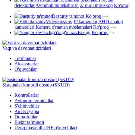
detektorlar
Avtomobilni tekshirish
X-nurli introskop
Ko'proq
Dasturiy ta'minot
Ko'proq
Videokuzatuv
IP kameralar
AHD analog
kameralari
Kamera o'rnatish moslamalari
Ko'proq
Yong'in xavfsizligi
Ko'proq
Vaqt va davomat tizimlari
Terminallar
Aksessuarlar
O'quvchilar
Sistemalar kontroli dostup (SKUD)
Kontrollerlar
Avtonom terminallar
S'chitivchilar
Аксессуары
Domofonlar
Elektr ta’minoti
Uzoq masofali UHF o'quvchilari