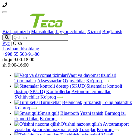
Biz haqimizda
Mahsulotlar
Tayyor echimlar
Xizmat
Bog'lanish
Рус
|
O'zb
Loyihani hisoblang
+998 55 508-91-80
du-ju 9:00-18:00
sh 9:00-16:00
Vaqt va davomat tizimlari
Terminallar
Aksessuarlar
O'quvchilar
Ko'proq
Sistemalar kontroli
dostup (SKUD)
Kontrollerlar
Avtonom terminallar
S'chitivchilar
Ko'proq
Turniketlar
Belanchak
Sirpanish
To'liq balandlik
Ko'proq
Smart qulf
Bluetooth
Yuzni tanish
Barmoq izi
skaneri bilan
Ko'proq
O'tishni nazorat qilish
Avtotransport
vositalariga kirishni nazorat qilish
To'siqlar
Ko'proq
Tekshirish uskunalari
Metall