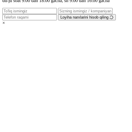
du-ju soat 9:00 dan 18:00 gacha, sh 9:00 dan 16:00 gacha
Loyiha narxlarini hisob qiling
×