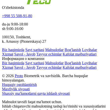
O'zbekistonda
+998 55 508-91-80
du-ju 9:00-18:00
sh 9:00-16:00
100150, Toshkent,
k. Arnasoy (Pionerskaya) 27
Biz haqimizda
Sayt xaritasi
Mahsulotlar
Bog'lanish
Loyihalar
Xizmat
Savol - Javob
Tayyor echimlar
Kafolat majburiyatlari
Информация о компании
Biz haqimizda
Sayt xaritasi
Mahsulotlar
Bog'lanish
Loyihalar
Xizmat
Savol - Javob
Tayyor echimlar
Kafolat majburiyatlari
© 2026
Proto
Biometrik va xavfsizlik. Barcha huquqlar
himoyalangan.
Huquqiy ogohlantirish
Maxfiylik siyosati
Shaxsiy ma'lumotlarni qayta ishlash siyosati
Mahsulot tavsifi faqat ma'lumot uchun.
Ishlab chiqaruvchi mahsulotning tashqi ko'rinishi va xususiyatlarini