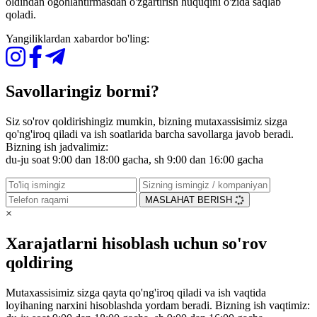
oldindan ogohlantirmasdan o'zgartirish huquqini o'zida saqlab
qoladi.
Yangiliklardan xabardor bo'ling:
Savollaringiz bormi?
Siz so'rov qoldirishingiz mumkin, bizning mutaxassisimiz sizga
qo'ng'iroq qiladi va ish soatlarida barcha savollarga javob beradi.
Bizning ish jadvalimiz:
du-ju soat 9:00 dan 18:00 gacha, sh 9:00 dan 16:00 gacha
MASLAHAT BERISH
×
Xarajatlarni hisoblash uchun so'rov
qoldiring
Mutaxassisimiz sizga qayta qo'ng'iroq qiladi va ish vaqtida
loyihaning narxini hisoblashda yordam beradi. Bizning ish vaqtimiz: