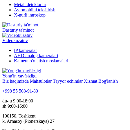
Metall detektorlar
Avtomobilni tekshirish
X-nurli introskop
Dasturiy ta'minot
Videokuzatuv
IP kameralar
AHD analog kameralari
Kamera o'rnatish moslamalari
Yong'in xavfsizligi
Biz haqimizda
Mahsulotlar
Tayyor echimlar
Xizmat
Bog'lanish
+998 55 508-91-80
du-ju 9:00-18:00
sh 9:00-16:00
100150, Toshkent,
k. Arnasoy (Pionerskaya) 27