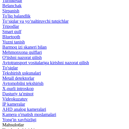
Turniketlar
Belanchak
Sirpanish
To'liq balandlik
To‘siqlar va yo‘naltiruvchi tutqichlar
Tripodlar
Smart qulf
Bluetooth
Yuzni tanish
Barmoq izi skaneri bilan
Mehmonxona qulflari
O'tishni nazorat qilish
Avtotransport vositalariga kirishni nazorat qilish
To'siqlar
Tekshirish uskunalari
Metall detektorlar
Avtomobilni tekshirish
X-nurli introskop
Dasturiy ta'minot
Videokuzatuv
IP kameralar
AHD analog kameralari
Kamera o'rnatish moslamalari
Yong'in xavfsizligi
Mahsulotlar