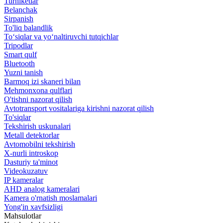
Turniketlar
Belanchak
Sirpanish
To'liq balandlik
To‘siqlar va yo‘naltiruvchi tutqichlar
Tripodlar
Smart qulf
Bluetooth
Yuzni tanish
Barmoq izi skaneri bilan
Mehmonxona qulflari
O'tishni nazorat qilish
Avtotransport vositalariga kirishni nazorat qilish
To'siqlar
Tekshirish uskunalari
Metall detektorlar
Avtomobilni tekshirish
X-nurli introskop
Dasturiy ta'minot
Videokuzatuv
IP kameralar
AHD analog kameralari
Kamera o'rnatish moslamalari
Yong'in xavfsizligi
Mahsulotlar