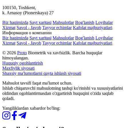
100150, Toshkent,
k. Arnasoy (Pionerskaya) 27
Biz haqimizda
Sayt xaritasi
Mahsulotlar
Bog'lanish
Loyihalar
Xizmat
Savol - Javob
Tayyor echimlar
Kafolat majburiyatlari
Информация о компании
Biz haqimizda
Sayt xaritasi
Mahsulotlar
Bog'lanish
Loyihalar
Xizmat
Savol - Javob
Tayyor echimlar
Kafolat majburiyatlari
© 2026
Proto
Biometrik va xavfsizlik. Barcha huquqlar
himoyalangan.
Huquqiy ogohlantirish
Maxfiylik siyosati
Shaxsiy ma'lumotlarni qayta ishlash siyosati
Mahsulot tavsifi faqat ma'lumot uchun.
Ishlab chiqaruvchi mahsulotning tashqi ko'rinishi va xususiyatlarini
oldindan ogohlantirmasdan o'zgartirish huquqini o'zida saqlab
qoladi.
Yangiliklardan xabardor bo'ling: