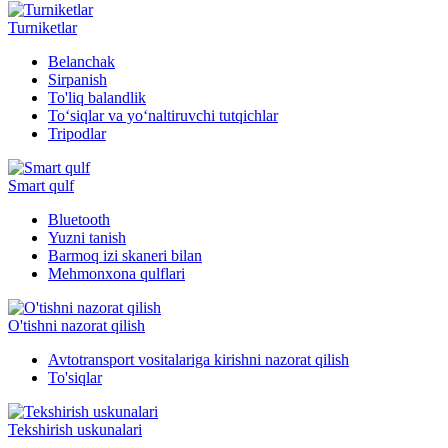
Turniketlar
Belanchak
Sirpanish
To'liq balandlik
To‘siqlar va yo‘naltiruvchi tutqichlar
Tripodlar
Smart qulf
Bluetooth
Yuzni tanish
Barmoq izi skaneri bilan
Mehmonxona qulflari
O'tishni nazorat qilish
Avtotransport vositalariga kirishni nazorat qilish
To'siqlar
Tekshirish uskunalari