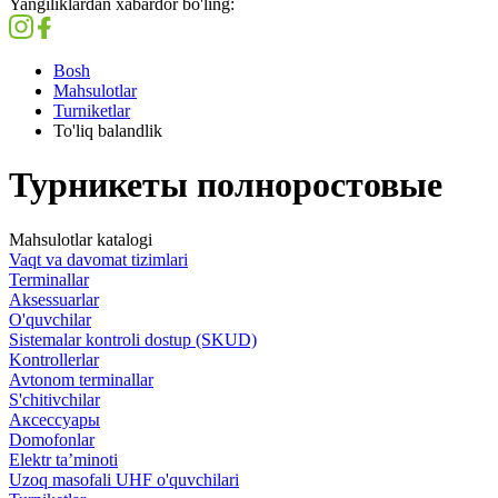
Yangiliklardan xabardor bo'ling:
Bosh
Mahsulotlar
Turniketlar
To'liq balandlik
Турникеты полноростовые
Mahsulotlar katalogi
Vaqt va davomat tizimlari
Terminallar
Aksessuarlar
O'quvchilar
Sistemalar kontroli dostup (SKUD)
Kontrollerlar
Avtonom terminallar
S'chitivchilar
Аксессуары
Domofonlar
Elektr ta’minoti
Uzoq masofali UHF o'quvchilari