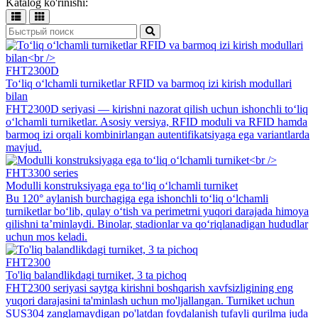
Katalog ko'rinishi:
FHT2300D
To‘liq o‘lchamli turniketlar RFID va barmoq izi kirish modullari
bilan
FHT2300D seriyasi — kirishni nazorat qilish uchun ishonchli to‘liq
o‘lchamli turniketlar. Asosiy versiya, RFID moduli va RFID hamda
barmoq izi orqali kombinirlangan autentifikatsiyaga ega variantlarda
mavjud.
FHT3300 series
Modulli konstruksiyaga ega to‘liq o‘lchamli turniket
Bu 120° aylanish burchagiga ega ishonchli to‘liq o‘lchamli
turniketlar bo‘lib, qulay o‘tish va perimetrni yuqori darajada himoya
qilishni ta’minlaydi. Binolar, stadionlar va qo‘riqlanadigan hududlar
uchun mos keladi.
FHT2300
To'liq balandlikdagi turniket, 3 ta pichoq
FHT2300 seriyasi saytga kirishni boshqarish xavfsizligining eng
yuqori darajasini ta'minlash uchun mo'ljallangan. Turniket uchun
SUS304 zanglamaydigan po'latdan foydalanish tufayli qurilma juda