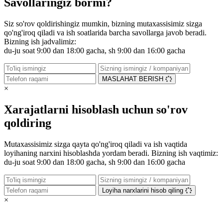
Savollaringiz bormi?
Siz so'rov qoldirishingiz mumkin, bizning mutaxassisimiz sizga
qo'ng'iroq qiladi va ish soatlarida barcha savollarga javob beradi.
Bizning ish jadvalimiz:
du-ju soat 9:00 dan 18:00 gacha, sh 9:00 dan 16:00 gacha
MASLAHAT BERISH
×
Xarajatlarni hisoblash uchun so'rov
qoldiring
Mutaxassisimiz sizga qayta qo'ng'iroq qiladi va ish vaqtida
loyihaning narxini hisoblashda yordam beradi. Bizning ish vaqtimiz:
du-ju soat 9:00 dan 18:00 gacha, sh 9:00 dan 16:00 gacha
Loyiha narxlarini hisob qiling
×