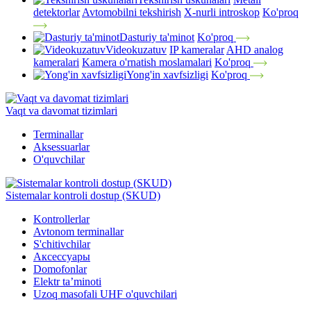
detektorlar
Avtomobilni tekshirish
X-nurli introskop
Ko'proq
Dasturiy ta'minot
Ko'proq
Videokuzatuv
IP kameralar
AHD analog
kameralari
Kamera o'rnatish moslamalari
Ko'proq
Yong'in xavfsizligi
Ko'proq
Vaqt va davomat tizimlari
Terminallar
Aksessuarlar
O'quvchilar
Sistemalar kontroli dostup (SKUD)
Kontrollerlar
Avtonom terminallar
S'chitivchilar
Аксессуары
Domofonlar
Elektr ta’minoti
Uzoq masofali UHF o'quvchilari