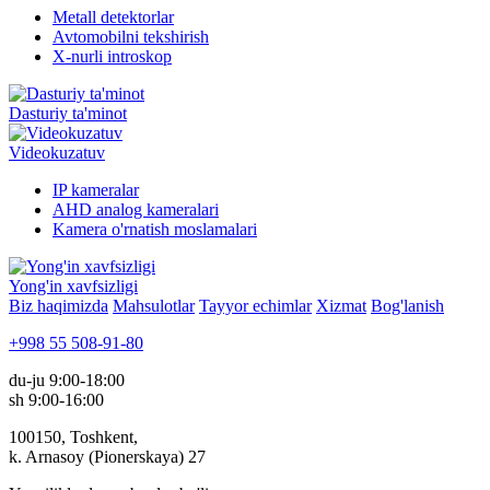
Metall detektorlar
Avtomobilni tekshirish
X-nurli introskop
Dasturiy ta'minot
Videokuzatuv
IP kameralar
AHD analog kameralari
Kamera o'rnatish moslamalari
Yong'in xavfsizligi
Biz haqimizda
Mahsulotlar
Tayyor echimlar
Xizmat
Bog'lanish
+998 55 508-91-80
du-ju 9:00-18:00
sh 9:00-16:00
100150, Toshkent,
k. Arnasoy (Pionerskaya) 27