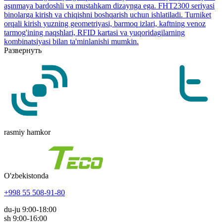
aşınmaya bardoshli va mustahkam dizaynga ega. FHT2300 seriyasi
binolarga kirish va chiqishni boshqarish uchun ishlatiladi. Turniket
orqali kirish yuzning geometriyasi, barmoq izlari, kaftning venoz
tarmog'ining naqshlari, RFID kartasi va yuqoridagilarning
kombinatsiyasi bilan ta'minlanishi mumkin.
Развернуть
rasmiy hamkor
O'zbekistonda
+998 55 508-91-80
du-ju 9:00-18:00
sh 9:00-16:00