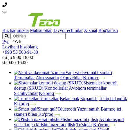
Biz haqimizda
Mahsulotlar
Tayyor echimlar
Xizmat
Bog'lanish
Рус
|
O'zb
Loyihani hisoblang
+998 55 508-91-80
du-ju 9:00-18:00
sh 9:00-16:00
Vaqt va davomat tizimlari
Terminallar
Aksessuarlar
O'quvchilar
Ko'proq
Sistemalar kontroli
dostup (SKUD)
Kontrollerlar
Avtonom terminallar
S'chitivchilar
Ko'proq
Turniketlar
Belanchak
Sirpanish
To'liq balandlik
Ko'proq
Smart qulf
Bluetooth
Yuzni tanish
Barmoq izi
skaneri bilan
Ko'proq
O'tishni nazorat qilish
Avtotransport
vositalariga kirishni nazorat qilish
To'siqlar
Ko'proq
Tekshirish uskunalari
Metall