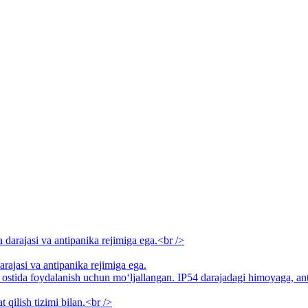
rajasi va antipanika rejimiga ega.
m ostida foydalanish uchun mo‘ljallangan. IP54 darajadagi himoyaga, a