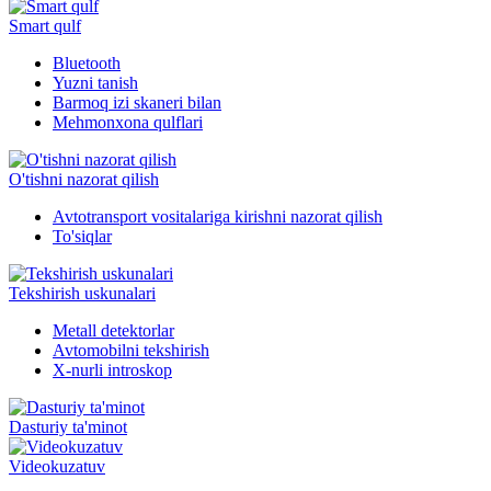
Smart qulf
Bluetooth
Yuzni tanish
Barmoq izi skaneri bilan
Mehmonxona qulflari
O'tishni nazorat qilish
Avtotransport vositalariga kirishni nazorat qilish
To'siqlar
Tekshirish uskunalari
Metall detektorlar
Avtomobilni tekshirish
X-nurli introskop
Dasturiy ta'minot
Videokuzatuv