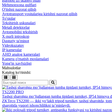
Barmoq izi skaneri bilan
Mehmonxona qulflari
O'tishni nazorat qilish
Avtotransport vositalariga kirishni nazorat qilish
To'siqlar
Tekshirish uskunalari
Metall detektorlar
Avtomobilni tekshirish
X-nurli introskop
Dasturiy ta'minot
Videokuzatuv
IP kameralar
AHD analog kameralari
Kamera o'rnatish moslamalari
Yong'in xavfsizligi
Mahsulotlar
Katalog ko'rinishi:
TS2200 PRO
Tashqi sharoitga mo‘ljallangan tumba tipidagi turniket, IP54 himoya da
ZKTeco TS2200 — ikki yo‘lakli tripod turniket, tashqi sharoitda, to
sharoitida yuqori ishonchlilikni ta’minlaydi.