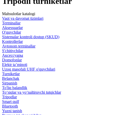
Tripodli turniketlar
Mahsulotlar katalogi
Vaqt va davomat tizimlari
Terminallar
Aksessuarlar
O'quvchilar
Sistemalar kontroli dostup (SKUD)
Kontrollerlar
Avtonom terminallar
S'chitivchilar
Аксессуары
Domofonlar
Elektr ta’minoti
Uzoq masofali UHF o'quvchilari
Turniketlar
Belanchak
Sirpanish
To'liq balandlik
To‘siqlar va yo‘naltiruvchi tutqichlar
Tripodlar
Smart qulf
Bluetooth
Yuzni tanish