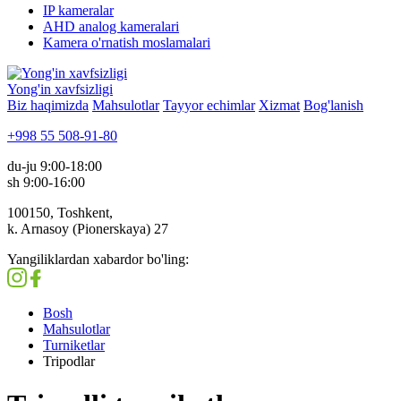
IP kameralar
AHD analog kameralari
Kamera o'rnatish moslamalari
Yong'in xavfsizligi
Biz haqimizda
Mahsulotlar
Tayyor echimlar
Xizmat
Bog'lanish
+998 55 508-91-80
du-ju 9:00-18:00
sh 9:00-16:00
100150, Toshkent,
k. Arnasoy (Pionerskaya) 27
Yangiliklardan xabardor bo'ling:
Bosh
Mahsulotlar
Turniketlar
Tripodlar