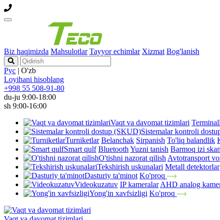
Biz haqimizda
Mahsulotlar
Tayyor echimlar
Xizmat
Bog'lanish
Рус
|
O'zb
Loyihani hisoblang
+998 55 508-91-80
du-ju 9:00-18:00
sh 9:00-16:00
Vaqt va davomat tizimlari
Terminal
Sistemalar kontroli dos
Turniketlar
Belanchak
Sirpanish
To'liq balandlik
Smart qulf
Bluetooth
Yuzni tanish
Barmoq izi skan
O'tishni nazorat qilish
Avtotransport vos
Tekshirish uskunalari
Metall detektorlar
Dasturiy ta'minot
Ko'proq
Videokuzatuv
IP kameralar
AHD analog kamer
Yong'in xavfsizligi
Ko'proq
Vaqt va davomat tizimlari