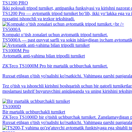
TS1200 PRO
Ikki polosali tripod turniket, antipanika funksiyasi va kirishni nazorat q
TS1200 Pro — avtomatik tripod turniket bo‘lib, ikki yo‘lakka ega va ic
ruxsatini ishonchli va tezkor tekshiradi.
TS5000A
Kompakt o‘tish zonalari uchun avtomatik tripod turniket.
TS5000A — past quvvat sarfli va sokin ishlaydigan ixcham avtomatik 
TS1000M Pro
Avtomatik anti-vahima bilan tripodli turniket
ZKTeco TS1000M Pro bir martalik uchburchak turniket.
Ruxsat etilgan o'tish yo'nalishi ko'rsatkichi. Vahimaga qarshi panjaral
Tez o'tish va ishonchli kirishni boshqarish uchun bir qatorli turniketl
moslamasi tashrif buyuruvchini aniqlaganda va uning kirishini tekshir
TS1000D
Bir martalik uchburchakli turniket
ZKTeco TS1000D bir o'tishli uchburchak turniket. Zanglamaydigan po'
Ruxsat etilgan o'tish yo'nalishi ko'rsatkichi. Vahimaga qarshi panjaral