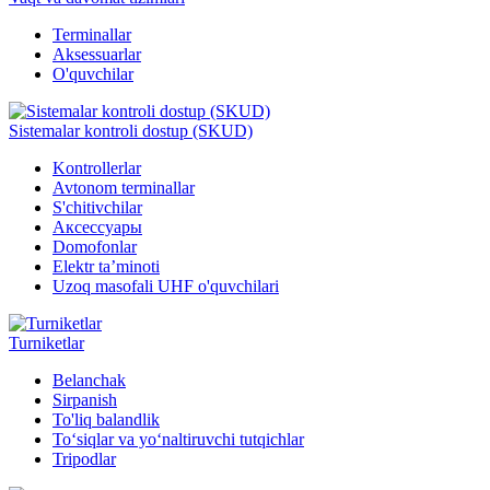
Terminallar
Aksessuarlar
O'quvchilar
Sistemalar kontroli dostup (SKUD)
Kontrollerlar
Avtonom terminallar
S'chitivchilar
Аксессуары
Domofonlar
Elektr ta’minoti
Uzoq masofali UHF o'quvchilari
Turniketlar
Belanchak
Sirpanish
To'liq balandlik
To‘siqlar va yo‘naltiruvchi tutqichlar
Tripodlar