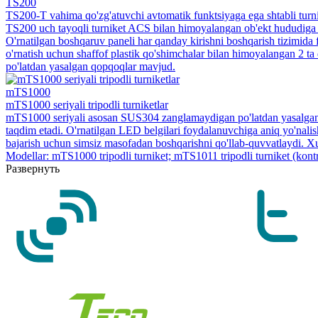
TS200
TS200-T vahima qo'zg'atuvchi avtomatik funktsiyaga ega shtabli turn
TS200 uch tayoqli turniket ACS bilan himoyalangan ob'ekt hududiga bo
O'rnatilgan boshqaruv paneli har qanday kirishni boshqarish tizimida 
o'rnatish uchun shaffof plastik qo'shimchalar bilan himoyalangan 2 ta
po'latdan yasalgan qopqoqlar mavjud.
mTS1000
mTS1000 seriyali tripodli turniketlar
mTS1000 seriyali asosan SUS304 zanglamaydigan po'latdan yasalgan bo'l
taqdim etadi. O'rnatilgan LED belgilari foydalanuvchiga aniq yo'nalish 
bajarish uchun simsiz masofadan boshqarishni qo'llab-quvvatlaydi. Xus
Modellar: mTS1000 tripodli turniket; mTS1011 tripodli turniket (kontr
Развернуть