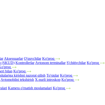
lar
Aksessuarlar
O'quvchilar
Ko'proq
tup (SKUD)
Kontrollerlar
Avtonom terminallar
S'chitivchilar
Ko'proq
Ko'proq
eri bilan
Ko'proq
italariga kirishni nazorat qilish
To'siqlar
Ko'proq
Avtomobilni tekshirish
X-nurli introskop
Ko'proq
alari
Kamera o'rnatish moslamalari
Ko'proq