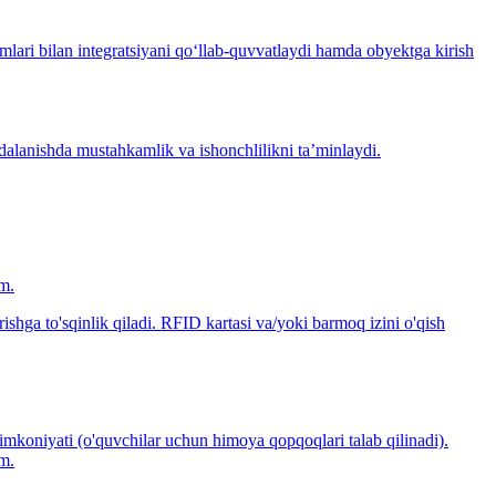
imlari bilan integratsiyani qo‘llab-quvvatlaydi hamda obyektga kirish
alanishda mustahkamlik va ishonchlilikni ta’minlaydi.
mm.
rishga to'sqinlik qiladi. RFID kartasi va/yoki barmoq izini o'qish
mkoniyati (o'quvchilar uchun himoya qopqoqlari talab qilinadi).
mm.