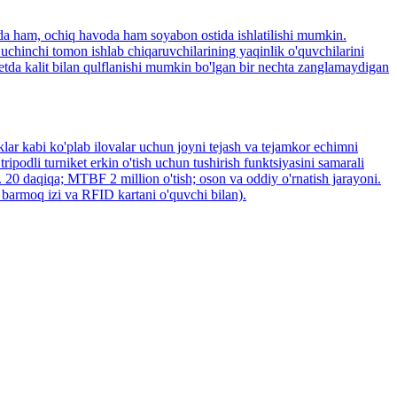
ida ham, ochiq havoda ham soyabon ostida ishlatilishi mumkin.
uchinchi tomon ishlab chiqaruvchilarining yaqinlik o'quvchilarini
ketda kalit bilan qulflanishi mumkin bo'lgan bir nechta zanglamaydigan
lar kabi ko'plab ilovalar uchun joyni tejash va tejamkor echimni
ipodli turniket erkin o'tish uchun tushirish funktsiyasini samarali
 20 daqiqa; MTBF 2 million o'tish; oson va oddiy o'rnatish jarayoni.
 barmoq izi va RFID kartani o'quvchi bilan).