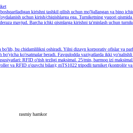
iket
shqariladigan kirishni tashkil qilish uchun mo'ljallangan va bino ich
foydalanish uchun kirish/chiqishlarga ega. Turniketning yuqori qismida 
 deraza mavjud. Barcha ichki qismlarga kirishni ta'minlash uchun turni
ib, bu chidamlilikni oshiradi. Yilni dizayn korporativ ofislar va park
bo'yicha ko'rsatmalar beradi. Favqulodda vaziyatlarda ikki yo'nalishli tr
usiyatlari: RFID o'tish tezligi maksimal. 25/min, barmoq izi maksimal.
oller va RFID o'quvchi bilan); mTS1022 tripodli turniket (kontrolör va
rasmiy hamkor