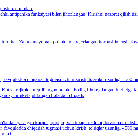
ilish tizimi bilan.
hki antipanika funksiyasi bilan jihozlangan. Kirishni nazorat qilish tiz
turniket. Zanglamaydigan po‘latdan tayyorlangan korpusi intensiv foyd
ar, favqulodda chiqarish tugmasi uchun kirish, to'siqlar uzunligi - 500 
ar. Kutish rejimida u qulflangan holatda bo'lib, himoyalangan hududga ki
ganda, turniket qulflangan holatdan chiqadi.
latdan yasalgan korpus, qopqoq va chiziqlar. Ochiq havoda o'rnatish i
ar, favqulodda chiqarish tugmasi uchun kirish, to'siqlar uzunligi - 500 