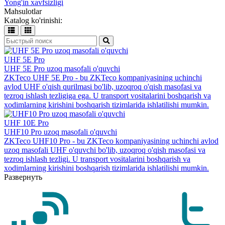
Yong'in xavfsizligi
Mahsulotlar
Katalog ko'rinishi:
UHF 5E Pro
UHF 5E Pro uzoq masofali o'quvchi
ZKTeco UHF 5E Pro - bu ZKTeco kompaniyasining uchinchi
avlod UHF o'qish qurilmasi bo'lib, uzoqroq o'qish masofasi va
tezroq ishlash tezligiga ega. U transport vositalarini boshqarish va
xodimlarning kirishini boshqarish tizimlarida ishlatilishi mumkin.
UHF 10E Pro
UHF10 Pro uzoq masofali o'quvchi
ZKTeco UHF10 Pro - bu ZKTeco kompaniyasining uchinchi avlod
uzoq masofali UHF o'quvchi bo'lib, uzoqroq o'qish masofasi va
tezroq ishlash tezligi. U transport vositalarini boshqarish va
xodimlarning kirishini boshqarish tizimlarida ishlatilishi mumkin.
Развернуть