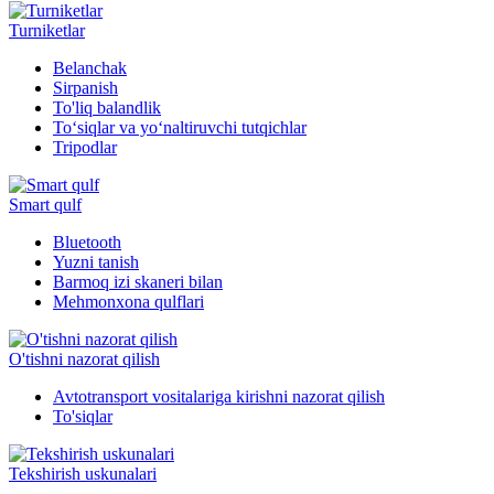
Turniketlar
Belanchak
Sirpanish
To'liq balandlik
To‘siqlar va yo‘naltiruvchi tutqichlar
Tripodlar
Smart qulf
Bluetooth
Yuzni tanish
Barmoq izi skaneri bilan
Mehmonxona qulflari
O'tishni nazorat qilish
Avtotransport vositalariga kirishni nazorat qilish
To'siqlar
Tekshirish uskunalari