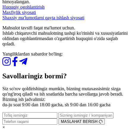
himoyalangan.
Huquqiy ogohlantirish
Maxfiylik siyosati
Shaxsiy ma'lumotlarni qayta ishlash siyosati
Mahsulot tavsifi faqat ma'lumot uchun.
Ishlab chiqaruvchi mahsulotning tashqi ko'rinishi va xususiyatlarini
oldindan ogohlantirmasdan o'zgartirish huquqini o'zida saqlab
qoladi.
Yangiliklardan xabardor bo'ling:
Savollaringiz bormi?
Siz so'rov qoldirishingiz mumkin, bizning mutaxassisimiz sizga
qo'ng'iroq qiladi va ish soatlarida barcha savollarga javob beradi.
Bizning ish jadvalimiz:
du-ju soat 9:00 dan 18:00 gacha, sh 9:00 dan 16:00 gacha
MASLAHAT BERISH
×