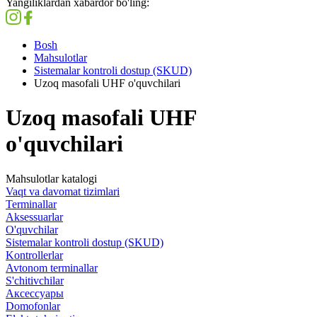
Yangiliklardan xabardor bo'ling:
Bosh
Mahsulotlar
Sistemalar kontroli dostup (SKUD)
Uzoq masofali UHF o'quvchilari
Uzoq masofali UHF
o'quvchilari
Mahsulotlar katalogi
Vaqt va davomat tizimlari
Terminallar
Aksessuarlar
O'quvchilar
Sistemalar kontroli dostup (SKUD)
Kontrollerlar
Avtonom terminallar
S'chitivchilar
Аксессуары
Domofonlar