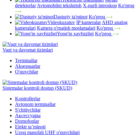
detektorlar
Avtomobilni tekshirish
X-nurli introskop
Ko'proq
Dasturiy ta'minot
Ko'proq
Videokuzatuv
IP kameralar
AHD analog
kameralari
Kamera o'rnatish moslamalari
Ko'proq
Yong'in xavfsizligi
Ko'proq
Vaqt va davomat tizimlari
Terminallar
Aksessuarlar
O'quvchilar
Sistemalar kontroli dostup (SKUD)
Kontrollerlar
Avtonom terminallar
S'chitivchilar
Аксессуары
Domofonlar
Elektr ta’minoti
Uzoq masofali UHF o'quvchilari