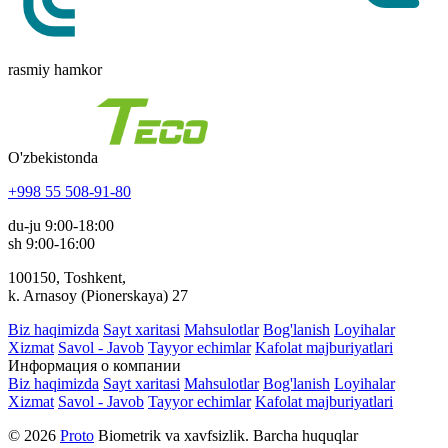
rasmiy hamkor
O'zbekistonda
+998 55 508-91-80
du-ju 9:00-18:00
sh 9:00-16:00
100150, Toshkent,
k. Arnasoy (Pionerskaya) 27
Biz haqimizda
Sayt xaritasi
Mahsulotlar
Bog'lanish
Loyihalar
Xizmat
Savol - Javob
Tayyor echimlar
Kafolat majburiyatlari
Информация о компании
Biz haqimizda
Sayt xaritasi
Mahsulotlar
Bog'lanish
Loyihalar
Xizmat
Savol - Javob
Tayyor echimlar
Kafolat majburiyatlari
© 2026
Proto
Biometrik va xavfsizlik. Barcha huquqlar