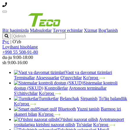
Biz haqimizda
Mahsulotlar
Tayyor echimlar
Xizmat
Bog'lanish
Рус
|
O'zb
Loyihani hisoblang
+998 55 508-91-80
du-ju 9:00-18:00
sh 9:00-16:00
Vaqt va davomat tizimlari
Terminallar
Aksessuarlar
O'quvchilar
Ko'proq
Sistemalar kontroli
dostup (SKUD)
Kontrollerlar
Avtonom terminallar
S'chitivchilar
Ko'proq
Turniketlar
Belanchak
Sirpanish
To'liq balandlik
Ko'proq
Smart qulf
Bluetooth
Yuzni tanish
Barmoq izi
skaneri bilan
Ko'proq
O'tishni nazorat qilish
Avtotransport
vositalariga kirishni nazorat qilish
To'siqlar
Ko'proq
Tekshirish uskunalari
Metall