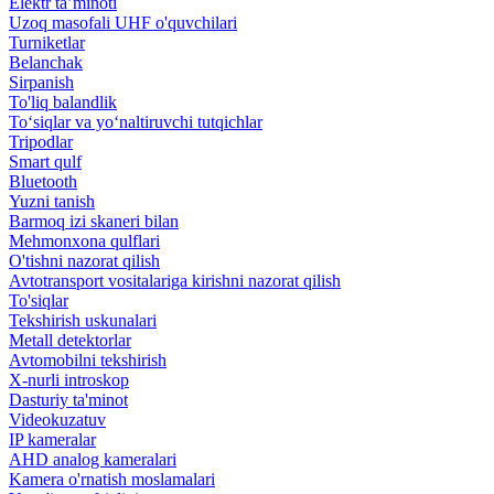
Elektr ta’minoti
Uzoq masofali UHF o'quvchilari
Turniketlar
Belanchak
Sirpanish
To'liq balandlik
To‘siqlar va yo‘naltiruvchi tutqichlar
Tripodlar
Smart qulf
Bluetooth
Yuzni tanish
Barmoq izi skaneri bilan
Mehmonxona qulflari
O'tishni nazorat qilish
Avtotransport vositalariga kirishni nazorat qilish
To'siqlar
Tekshirish uskunalari
Metall detektorlar
Avtomobilni tekshirish
X-nurli introskop
Dasturiy ta'minot
Videokuzatuv
IP kameralar
AHD analog kameralari
Kamera o'rnatish moslamalari