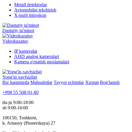
Metall detektorlar
Avtomobilni tekshirish
X-nurli introskop
Dasturiy ta'minot
Videokuzatuv
IP kameralar
AHD analog kameralari
Kamera o'rnatish moslamalari
Yong'in xavfsizligi
Biz haqimizda
Mahsulotlar
Tayyor echimlar
Xizmat
Bog'lanish
+998 55 508-91-80
du-ju 9:00-18:00
sh 9:00-16:00
100150, Toshkent,
k. Arnasoy (Pionerskaya) 27