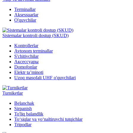
Terminallar
Aksessuarlar
O'quvchilar
Sistemalar kontroli dostup (SKUD)
Kontrollerlar
Avtonom terminallar
S'chitivchilar
Аксессуары
Domofonlar
Elektr ta’minoti
Uzoq masofali UHF o'quvchilari
Turniketlar
Belanchak
Sirpanish
To'liq balandlik
To‘siqlar va yo‘naltiruvchi tutqichlar
Tripodlar