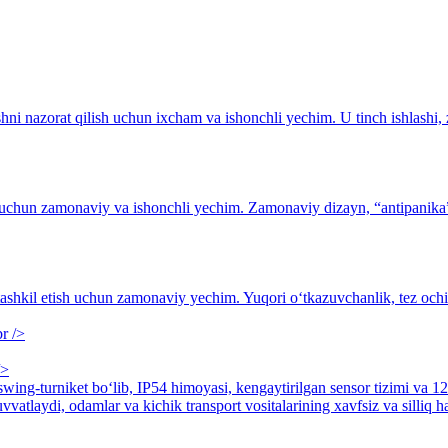
rishni nazorat qilish uchun ixcham va ishonchli yechim. U tinch ishlas
 uchun zamonaviy va ishonchli yechim. Zamonaviy dizayn, “antipanika” 
ashkil etish uchun zamonaviy yechim. Yuqori o‘tkazuvchanlik, tez ochilish
/>
ng-turniket bo‘lib, IP54 himoyasi, kengaytirilgan sensor tizimi va 12
vatlaydi, odamlar va kichik transport vositalarining xavfsiz va silliq h