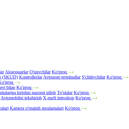
lar
Aksessuarlar
O'quvchilar
Ko'proq
tup (SKUD)
Kontrollerlar
Avtonom terminallar
S'chitivchilar
Ko'proq
Ko'proq
eri bilan
Ko'proq
italariga kirishni nazorat qilish
To'siqlar
Ko'proq
Avtomobilni tekshirish
X-nurli introskop
Ko'proq
alari
Kamera o'rnatish moslamalari
Ko'proq