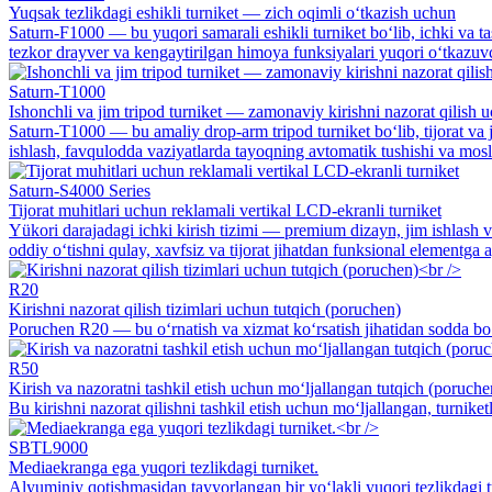
Yuqsak tezlikdagi eshikli turniket — zich oqimli o‘tkazish uchun
Saturn-F1000 — bu yuqori samarali eshikli turniket bo‘lib, ichki va 
tezkor drayver va kengaytirilgan himoya funksiyalari yuqori o‘tkazuvc
Saturn-T1000
Ishonchli va jim tripod turniket — zamonaviy kirishni nazorat qilish 
Saturn-T1000 — bu amaliy drop-arm tripod turniket bo‘lib, tijorat va
ishlash, favqulodda vaziyatlarda tayoqning avtomatik tushishi va mosl
Saturn-S4000 Series
Tijorat muhitlari uchun reklamali vertikal LCD-ekranli turniket
Yükori darajadagi ichki kirish tizimi — premium dizayn, jim ishlash v
oddiy o‘tishni qulay, xavfsiz va tijorat jihatdan funksional elementga a
R20
Kirishni nazorat qilish tizimlari uchun tutqich (poruchen)
Poruchen R20 — bu o‘rnatish va xizmat ko‘rsatish jihatidan sodda bo‘lg
R50
Kirish va nazoratni tashkil etish uchun mo‘ljallangan tutqich (poruche
Bu kirishni nazorat qilishni tashkil etish uchun mo‘ljallangan, turniket
SBTL9000
Mediaekranga ega yuqori tezlikdagi turniket.
Alyuminiy qotishmasidan tayyorlangan bir yo‘lakli yuqori tezlikdagi tu