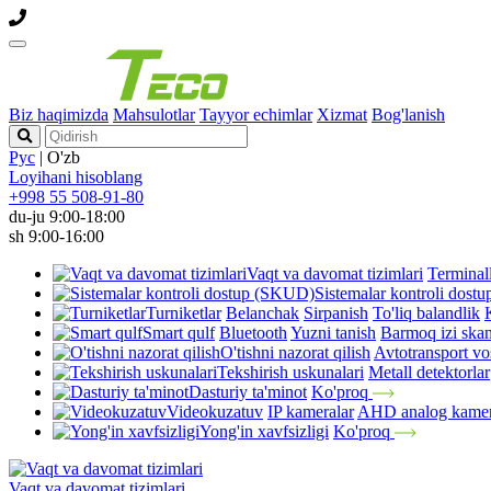
Biz haqimizda
Mahsulotlar
Tayyor echimlar
Xizmat
Bog'lanish
Рус
|
O'zb
Loyihani hisoblang
+998 55 508-91-80
du-ju 9:00-18:00
sh 9:00-16:00
Vaqt va davomat tizimlari
Terminal
Sistemalar kontroli dos
Turniketlar
Belanchak
Sirpanish
To'liq balandlik
Smart qulf
Bluetooth
Yuzni tanish
Barmoq izi skan
O'tishni nazorat qilish
Avtotransport vos
Tekshirish uskunalari
Metall detektorlar
Dasturiy ta'minot
Ko'proq
Videokuzatuv
IP kameralar
AHD analog kamer
Yong'in xavfsizligi
Ko'proq
Vaqt va davomat tizimlari