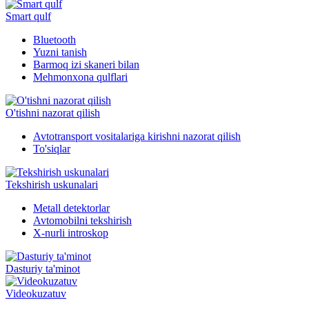
Smart qulf
Bluetooth
Yuzni tanish
Barmoq izi skaneri bilan
Mehmonxona qulflari
O'tishni nazorat qilish
Avtotransport vositalariga kirishni nazorat qilish
To'siqlar
Tekshirish uskunalari
Metall detektorlar
Avtomobilni tekshirish
X-nurli introskop
Dasturiy ta'minot
Videokuzatuv