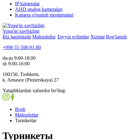
IP kameralar
AHD analog kameralari
Kamera o'rnatish moslamalari
Yong'in xavfsizligi
Biz haqimizda
Mahsulotlar
Tayyor echimlar
Xizmat
Bog'lanish
+998 55 508-91-80
du-ju 9:00-18:00
sh 9:00-16:00
100150, Toshkent,
k. Arnasoy (Pionerskaya) 27
Yangiliklardan xabardor bo'ling:
Bosh
Mahsulotlar
Turniketlar
Турникеты