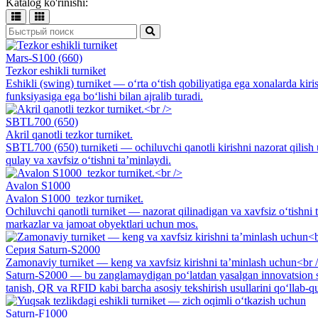
Katalog ko'rinishi:
Mars-S100 (660)
Tezkor eshikli turniket
Eshikli (swing) turniket — o‘rta o‘tish qobiliyatiga ega xonalarda ki
funksiyasiga ega bo‘lishi bilan ajralib turadi.
SBTL700 (650)
Akril qanotli tezkor turniket.
SBTL700 (650) turniketi — ochiluvchi qanotli kirishni nazorat qilish
qulay va xavfsiz o‘tishni ta’minlaydi.
Avalon S1000
Avalon S1000 tezkor turniket.
Ochiluvchi qanotli turniket — nazorat qilinadigan va xavfsiz o‘tishni t
markazlar va jamoat obyektlari uchun mos.
Серия Saturn-S2000
Zamonaviy turniket — keng va xavfsiz kirishni ta’minlash uchun<br 
Saturn-S2000 — bu zanglamaydigan po‘latdan yasalgan innovatsion swi
tanish, QR va RFID kabi barcha asosiy tekshirish usullarini qo‘llab-quv
Saturn-F1000