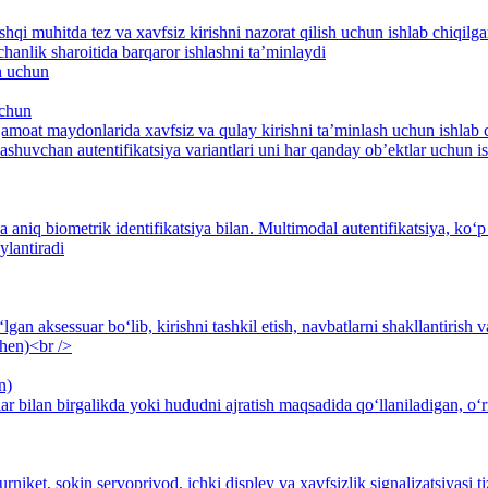
tashqi muhitda tez va xavfsiz kirishni nazorat qilish uchun ishlab chi
hanlik sharoitida barqaror ishlashni ta’minlaydi
uchun
 jamoat maydonlarida xavfsiz va qulay kirishni ta’minlash uchun ishla
ashuvchan autentifikatsiya variantlari uni har qanday ob’ektlar uchun i
a aniq biometrik identifikatsiya bilan. Multimodal autentifikatsiya, ko‘p
ylantiradi
an aksessuar bo‘lib, kirishni tashkil etish, navbatlarni shakllantirish 
n)
lar bilan birgalikda yoki hududni ajratish maqsadida qo‘llaniladigan, o‘r
rniket, sokin servoprivod, ichki displey va xavfsizlik signalizatsiyasi 