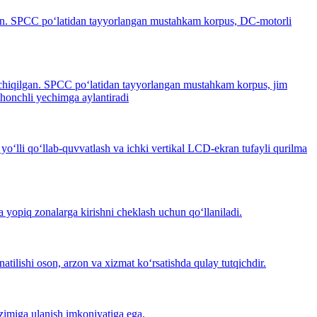
qilgan. SPCC po‘latidan tayyorlangan mustahkam korpus, DC-motorli
b chiqilgan. SPCC po‘latidan tayyorlangan mustahkam korpus, jim
shonchli yechimga aylantiradi
 yo‘lli qo‘llab-quvvatlash va ichki vertikal LCD-ekran tufayli qurilma
va yopiq zonalarga kirishni cheklash uchun qo‘llaniladi.
natilishi oson, arzon va xizmat ko‘rsatishda qulay tutqichdir.
tizimiga ulanish imkoniyatiga ega.