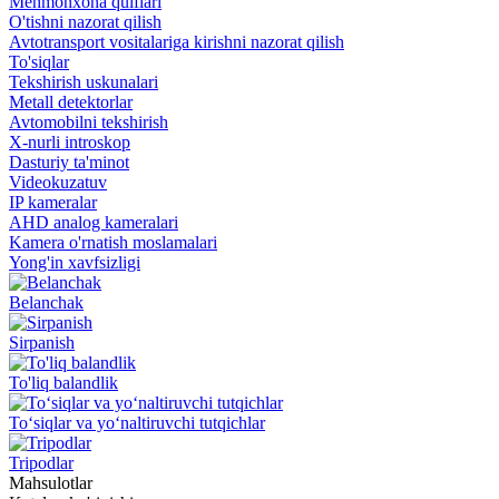
Mehmonxona qulflari
O'tishni nazorat qilish
Avtotransport vositalariga kirishni nazorat qilish
To'siqlar
Tekshirish uskunalari
Metall detektorlar
Avtomobilni tekshirish
X-nurli introskop
Dasturiy ta'minot
Videokuzatuv
IP kameralar
AHD analog kameralari
Kamera o'rnatish moslamalari
Yong'in xavfsizligi
Belanchak
Sirpanish
To'liq balandlik
To‘siqlar va yo‘naltiruvchi tutqichlar
Tripodlar
Mahsulotlar