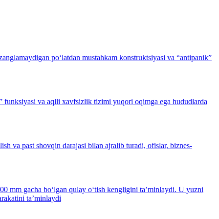
hi, zanglamaydigan po‘latdan mustahkam konstruktsiyasi va “antipanik”
funksiyasi va aqlli xavfsizlik tizimi yuqori oqimga ega hududlarda
 va past shovqin darajasi bilan ajralib turadi, ofislar, biznes-
00 mm gacha bo‘lgan qulay o‘tish kengligini ta’minlaydi. U yuzni
arakatini ta’minlaydi