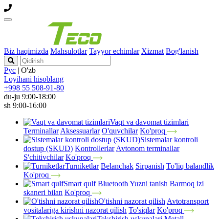
Biz haqimizda
Mahsulotlar
Tayyor echimlar
Xizmat
Bog'lanish
Рус
|
O'zb
Loyihani hisoblang
+998 55 508-91-80
du-ju 9:00-18:00
sh 9:00-16:00
Vaqt va davomat tizimlari
Terminallar
Aksessuarlar
O'quvchilar
Ko'proq
Sistemalar kontroli
dostup (SKUD)
Kontrollerlar
Avtonom terminallar
S'chitivchilar
Ko'proq
Turniketlar
Belanchak
Sirpanish
To'liq balandlik
Ko'proq
Smart qulf
Bluetooth
Yuzni tanish
Barmoq izi
skaneri bilan
Ko'proq
O'tishni nazorat qilish
Avtotransport
vositalariga kirishni nazorat qilish
To'siqlar
Ko'proq
Tekshirish uskunalari
Metall