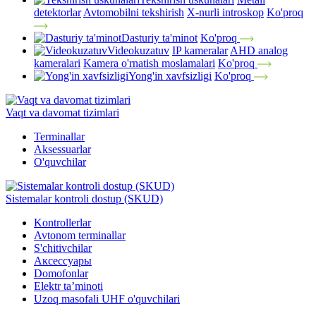
detektorlar
Avtomobilni tekshirish
X-nurli introskop
Ko'proq
Dasturiy ta'minot
Ko'proq
Videokuzatuv
IP kameralar
AHD analog
kameralari
Kamera o'rnatish moslamalari
Ko'proq
Yong'in xavfsizligi
Ko'proq
Vaqt va davomat tizimlari
Terminallar
Aksessuarlar
O'quvchilar
Sistemalar kontroli dostup (SKUD)
Kontrollerlar
Avtonom terminallar
S'chitivchilar
Аксессуары
Domofonlar
Elektr ta’minoti
Uzoq masofali UHF o'quvchilari