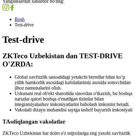
Yangiliklardan xabardor bo'ling:
Bosh
Test-drive
Test-drive
ZKTeco Uzbekistan dan TEST-DRIVE
O'ZRDA:
Global xavfsizlik sanoatidagi yetakchi brendlar bilan koʻp
yillik hamkorlik asosidagi kafolatlarimiz asosida sotuvchidan
jihoz namunalarini olish.
Uskunani real ob'ekt sharoitida sinovdan o'tkazish, bu boshqa
narsalar qatori boshqa o'rnatilgan tizimlar bilan
integratsiyalashuv imkoniyatlarini baholash imkonini beradi.
Vakolatli dizayn muhandisi saytga tashrif buyurish imkoniyati
TAsdiqlangan vakolatlar
ZKTeco Uzbekistan har doim o'z mijozlariga eng yaxshi xavfsizlik