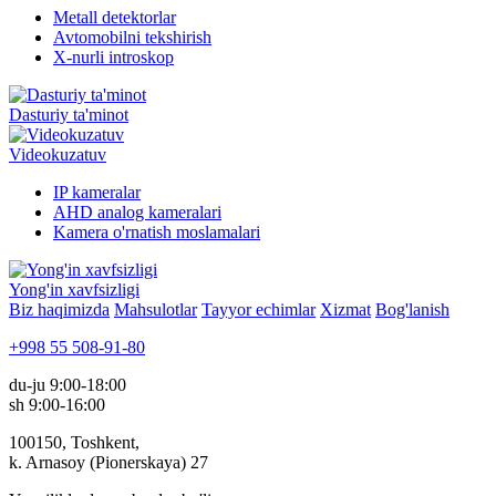
Metall detektorlar
Avtomobilni tekshirish
X-nurli introskop
Dasturiy ta'minot
Videokuzatuv
IP kameralar
AHD analog kameralari
Kamera o'rnatish moslamalari
Yong'in xavfsizligi
Biz haqimizda
Mahsulotlar
Tayyor echimlar
Xizmat
Bog'lanish
+998 55 508-91-80
du-ju 9:00-18:00
sh 9:00-16:00
100150, Toshkent,
k. Arnasoy (Pionerskaya) 27