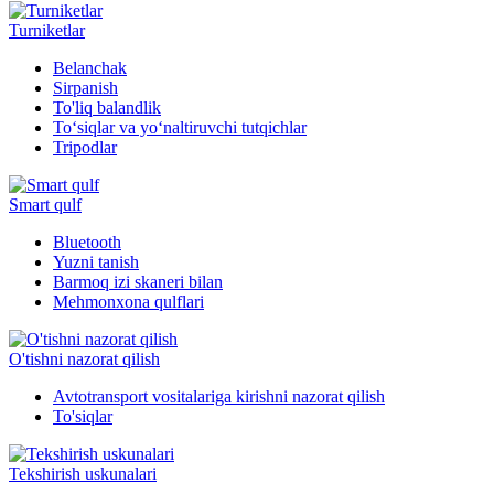
Turniketlar
Belanchak
Sirpanish
To'liq balandlik
To‘siqlar va yo‘naltiruvchi tutqichlar
Tripodlar
Smart qulf
Bluetooth
Yuzni tanish
Barmoq izi skaneri bilan
Mehmonxona qulflari
O'tishni nazorat qilish
Avtotransport vositalariga kirishni nazorat qilish
To'siqlar
Tekshirish uskunalari