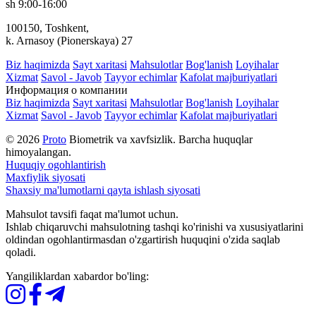
sh 9:00-16:00
100150, Toshkent,
k. Arnasoy (Pionerskaya) 27
Biz haqimizda
Sayt xaritasi
Mahsulotlar
Bog'lanish
Loyihalar
Xizmat
Savol - Javob
Tayyor echimlar
Kafolat majburiyatlari
Информация о компании
Biz haqimizda
Sayt xaritasi
Mahsulotlar
Bog'lanish
Loyihalar
Xizmat
Savol - Javob
Tayyor echimlar
Kafolat majburiyatlari
© 2026
Proto
Biometrik va xavfsizlik. Barcha huquqlar
himoyalangan.
Huquqiy ogohlantirish
Maxfiylik siyosati
Shaxsiy ma'lumotlarni qayta ishlash siyosati
Mahsulot tavsifi faqat ma'lumot uchun.
Ishlab chiqaruvchi mahsulotning tashqi ko'rinishi va xususiyatlarini
oldindan ogohlantirmasdan o'zgartirish huquqini o'zida saqlab
qoladi.
Yangiliklardan xabardor bo'ling: