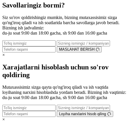
Savollaringiz bormi?
Siz so'rov qoldirishingiz mumkin, bizning mutaxassisimiz sizga
qo'ng'iroq qiladi va ish soatlarida barcha savollarga javob beradi.
Bizning ish jadvalimiz:
du-ju soat 9:00 dan 18:00 gacha, sh 9:00 dan 16:00 gacha
MASLAHAT BERISH
×
Xarajatlarni hisoblash uchun so'rov
qoldiring
Mutaxassisimiz sizga qayta qo'ng'iroq qiladi va ish vaqtida
loyihaning narxini hisoblashda yordam beradi. Bizning ish vaqtimiz:
du-ju soat 9:00 dan 18:00 gacha, sh 9:00 dan 16:00 gacha
Loyiha narxlarini hisob qiling
×