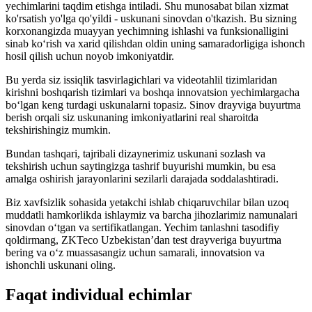
yechimlarini taqdim etishga intiladi. Shu munosabat bilan xizmat
ko'rsatish yo'lga qo'yildi - uskunani sinovdan o'tkazish. Bu sizning
korxonangizda muayyan yechimning ishlashi va funksionalligini
sinab ko‘rish va xarid qilishdan oldin uning samaradorligiga ishonch
hosil qilish uchun noyob imkoniyatdir.
Bu yerda siz issiqlik tasvirlagichlari va videotahlil tizimlaridan
kirishni boshqarish tizimlari va boshqa innovatsion yechimlargacha
bo‘lgan keng turdagi uskunalarni topasiz. Sinov drayviga buyurtma
berish orqali siz uskunaning imkoniyatlarini real sharoitda
tekshirishingiz mumkin.
Bundan tashqari, tajribali dizaynerimiz uskunani sozlash va
tekshirish uchun saytingizga tashrif buyurishi mumkin, bu esa
amalga oshirish jarayonlarini sezilarli darajada soddalashtiradi.
Biz xavfsizlik sohasida yetakchi ishlab chiqaruvchilar bilan uzoq
muddatli hamkorlikda ishlaymiz va barcha jihozlarimiz namunalari
sinovdan o‘tgan va sertifikatlangan. Yechim tanlashni tasodifiy
qoldirmang, ZKTeco Uzbekistan’dan test drayveriga buyurtma
bering va o‘z muassasangiz uchun samarali, innovatsion va
ishonchli uskunani oling.
Faqat individual echimlar