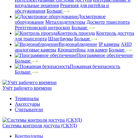
визуальные решения
Решения для ритейла и
обслуживания
Больше
Досмотровое
оборудование
Металлодетекторы
Досмотр транспорта
Рентгеновский интроскоп
Больше
Контроль проезда
Контроль доступа
для транспорта
Шлагбаумы
Больше
Видеонаблюдение
IP камеры
AHD
аналоговые камеры
Кронштейны для камер
Больше
Программное обеспечение
Больше
Пожарная безопасность
Больше
Учёт рабочего времени
Терминалы
Аксессуары
Считыватели
Системы контроля доступа (СКУД)
Контроллеры