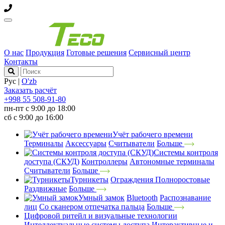
О нас
Продукция
Готовые решения
Сервисный центр
Контакты
Рус
|
O'zb
Заказать расчёт
+998 55 508-91-80
пн-пт с 9:00 до 18:00
сб с 9:00 до 16:00
Учёт рабочего времени
Терминалы
Аксессуары
Считыватели
Больше
Системы контроля
доступа (СКУД)
Контроллеры
Автономные терминалы
Считыватели
Больше
Турникеты
Ограждения
Полноростовые
Раздвижные
Больше
Умный замок
Bluetooth
Распознавание
лиц
Со сканером отпечатка пальца
Больше
Цифровой ритейл и визуальные технологии
Интеллектуальные системы доступа
Интерактивные и