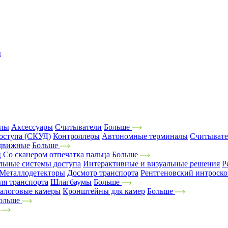
ы
алы
Аксессуары
Считыватели
Больше
оступа (СКУД)
Контроллеры
Автономные терминалы
Считыват
движные
Больше
ц
Со сканером отпечатка пальца
Больше
льные системы доступа
Интерактивные и визуальные решения
Р
Металлодетекторы
Досмотр транспорта
Рентгеновский интроск
ля транспорта
Шлагбаумы
Больше
алоговые камеры
Кронштейны для камер
Больше
ольше
е