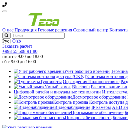
О нас
Продукция
Готовые решения
Сервисный центр
Контакт
Рус
|
O'zb
Заказать расчёт
+998 55 508-91-80
пн-пт с 9:00 до 18:00
сб с 9:00 до 16:00
Учёт рабочего времени
Термин
Системы контроля д
Турникеты
Ограждения
Полноростовые
Раз
Умный замок
Bluetooth
Распознавание ли
Цифровой ритейл и визуальные технологии
Интеллектуа
Досмотровое оборудование
Контроль проезда
Контроль доступа д
Видеонаблюдение
IP камеры
AHD ан
Программное обеспечение
Б
Пожарная безопасность
Больш