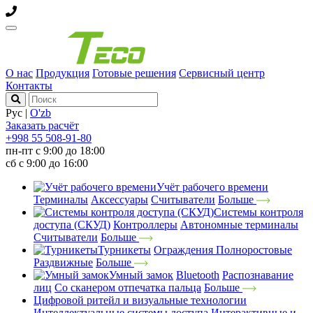
О нас
Продукция
Готовые решения
Сервисный центр
Контакты
Рус
|
O'zb
Заказать расчёт
+998 55 508-91-80
пн-пт с 9:00 до 18:00
сб с 9:00 до 16:00
Учёт рабочего времени
Терминалы
Аксессуары
Считыватели
Больше
Системы контроля
доступа (СКУД)
Контроллеры
Автономные терминалы
Считыватели
Больше
Турникеты
Ограждения
Полноростовые
Раздвижные
Больше
Умный замок
Bluetooth
Распознавание
лиц
Со сканером отпечатка пальца
Больше
Цифровой ритейл и визуальные технологии
Интеллектуальные системы доступа
Интерактивные и