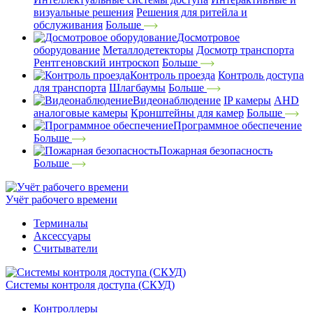
визуальные решения
Решения для ритейла и
обслуживания
Больше
Досмотровое
оборудование
Металлодетекторы
Досмотр транспорта
Рентгеновский интроскоп
Больше
Контроль проезда
Контроль доступа
для транспорта
Шлагбаумы
Больше
Видеонаблюдение
IP камеры
AHD
аналоговые камеры
Кронштейны для камер
Больше
Программное обеспечение
Больше
Пожарная безопасность
Больше
Учёт рабочего времени
Терминалы
Аксессуары
Считыватели
Системы контроля доступа (СКУД)
Контроллеры