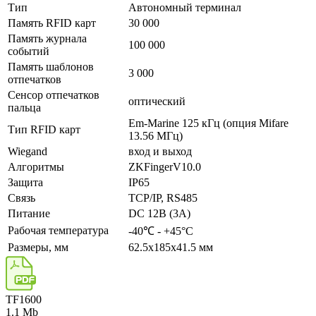
Тип
Автономный терминал
Память RFID карт
30 000
Память журнала
100 000
событий
Память шаблонов
3 000
отпечатков
Сенсор отпечатков
оптический
пальца
Em-Marine 125 кГц (опция Mifare
Тип RFID карт
13.56 МГц)
Wiegand
вход и выход
Алгоритмы
ZKFingerV10.0
Защита
IP65
Связь
TCP/IP, RS485
Питание
DC 12В (3A)
Рабочая температура
-40℃ - +45°C
Размеры, мм
62.5х185х41.5 мм
TF1600
1.1 Mb