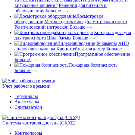
визуальные решения
Решения для ритейла и
обслуживания
Больше
Досмотровое
оборудование
Металлодетекторы
Досмотр транспорта
Рентгеновский интроскоп
Больше
Контроль проезда
Контроль доступа
для транспорта
Шлагбаумы
Больше
Видеонаблюдение
IP камеры
AHD
аналоговые камеры
Кронштейны для камер
Больше
Программное обеспечение
Больше
Пожарная безопасность
Больше
Учёт рабочего времени
Терминалы
Аксессуары
Считыватели
Системы контроля доступа (СКУД)
Контроллеры