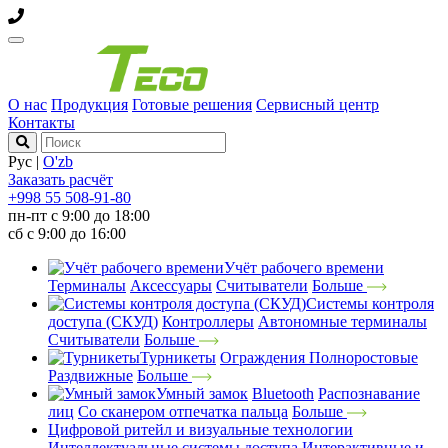
О нас
Продукция
Готовые решения
Сервисный центр
Контакты
Рус
|
O'zb
Заказать расчёт
+998 55 508-91-80
пн-пт с 9:00 до 18:00
сб с 9:00 до 16:00
Учёт рабочего времени
Терминалы
Аксессуары
Считыватели
Больше
Системы контроля
доступа (СКУД)
Контроллеры
Автономные терминалы
Считыватели
Больше
Турникеты
Ограждения
Полноростовые
Раздвижные
Больше
Умный замок
Bluetooth
Распознавание
лиц
Со сканером отпечатка пальца
Больше
Цифровой ритейл и визуальные технологии
Интеллектуальные системы доступа
Интерактивные и