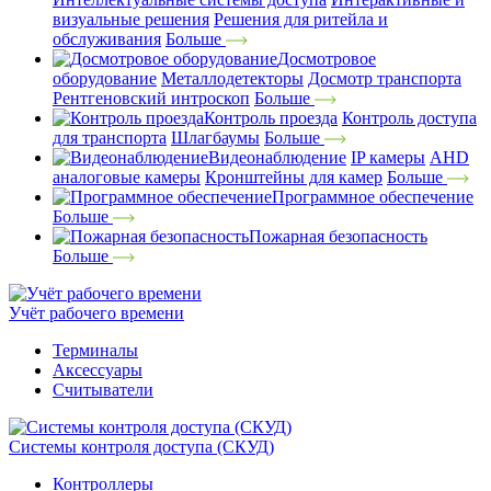
визуальные решения
Решения для ритейла и
обслуживания
Больше
Досмотровое
оборудование
Металлодетекторы
Досмотр транспорта
Рентгеновский интроскоп
Больше
Контроль проезда
Контроль доступа
для транспорта
Шлагбаумы
Больше
Видеонаблюдение
IP камеры
AHD
аналоговые камеры
Кронштейны для камер
Больше
Программное обеспечение
Больше
Пожарная безопасность
Больше
Учёт рабочего времени
Терминалы
Аксессуары
Считыватели
Системы контроля доступа (СКУД)
Контроллеры