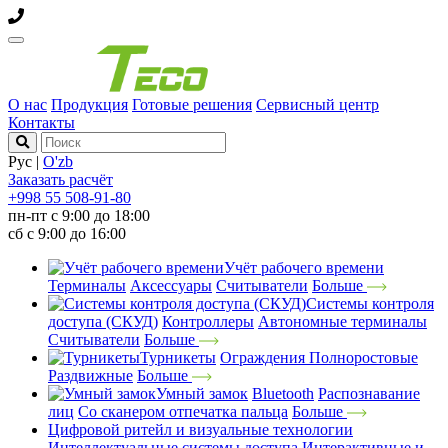
О нас
Продукция
Готовые решения
Сервисный центр
Контакты
Рус
|
O'zb
Заказать расчёт
+998 55 508-91-80
пн-пт с 9:00 до 18:00
сб с 9:00 до 16:00
Учёт рабочего времени
Терминалы
Аксессуары
Считыватели
Больше
Системы контроля
доступа (СКУД)
Контроллеры
Автономные терминалы
Считыватели
Больше
Турникеты
Ограждения
Полноростовые
Раздвижные
Больше
Умный замок
Bluetooth
Распознавание
лиц
Со сканером отпечатка пальца
Больше
Цифровой ритейл и визуальные технологии
Интеллектуальные системы доступа
Интерактивные и