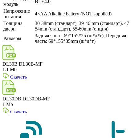
BLE4.0
модуль
Напряжение
4×AA Alkaline battery (NOT supplied)
питания
Толщина
30-38mm (стандарт), 39-46 mm (стандарт), 47-
двери
54mm (стандарт), 55-60mm (опция)
Задняя часть: 69*155*25 (ш*д*г), Передняя
Размеры
часть: 69*155*35mm (ш*д*г)
DL30B DL30B-MF
1.1 Mb
Скачать
DL30DB DL30DB-MF
1 Mb
Скачать