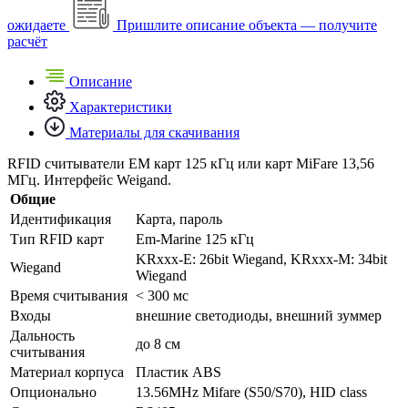
ожидаете
Пришлите описание объекта — получите
расчёт
Описание
Характеристики
Материалы для скачивания
RFID считыватели EM карт 125 кГц или карт MiFare 13,56
МГц. Интерфейс Weigand.
Общие
Идентификация
Карта, пароль
Тип RFID карт
Em-Marine 125 кГц
KRxxx-E: 26bit Wiegand, KRxxx-M: 34bit
Wiegand
Wiegand
Время считывания
< 300 мс
Входы
внешние светодиоды, внешний зуммер
Дальность
до 8 см
считывания
Материал корпуса
Пластик ABS
Опционально
13.56MHz Mifare (S50/S70), HID class