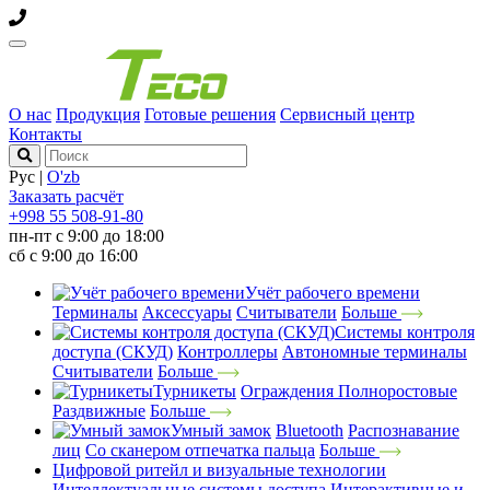
О нас
Продукция
Готовые решения
Сервисный центр
Контакты
Рус
|
O'zb
Заказать расчёт
+998 55 508-91-80
пн-пт с 9:00 до 18:00
сб с 9:00 до 16:00
Учёт рабочего времени
Терминалы
Аксессуары
Считыватели
Больше
Системы контроля
доступа (СКУД)
Контроллеры
Автономные терминалы
Считыватели
Больше
Турникеты
Ограждения
Полноростовые
Раздвижные
Больше
Умный замок
Bluetooth
Распознавание
лиц
Со сканером отпечатка пальца
Больше
Цифровой ритейл и визуальные технологии
Интеллектуальные системы доступа
Интерактивные и