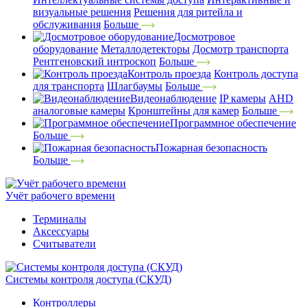
визуальные решения
Решения для ритейла и
обслуживания
Больше
Досмотровое
оборудование
Металлодетекторы
Досмотр транспорта
Рентгеновский интроскоп
Больше
Контроль проезда
Контроль доступа
для транспорта
Шлагбаумы
Больше
Видеонаблюдение
IP камеры
AHD
аналоговые камеры
Кронштейны для камер
Больше
Программное обеспечение
Больше
Пожарная безопасность
Больше
Учёт рабочего времени
Терминалы
Аксессуары
Считыватели
Системы контроля доступа (СКУД)
Контроллеры