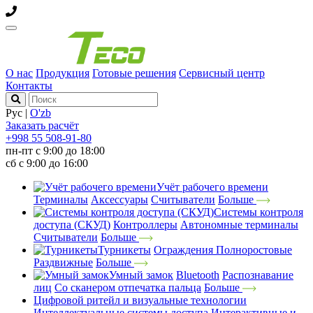
О нас
Продукция
Готовые решения
Сервисный центр
Контакты
Рус
|
O'zb
Заказать расчёт
+998 55 508-91-80
пн-пт с 9:00 до 18:00
сб с 9:00 до 16:00
Учёт рабочего времени
Терминалы
Аксессуары
Считыватели
Больше
Системы контроля
доступа (СКУД)
Контроллеры
Автономные терминалы
Считыватели
Больше
Турникеты
Ограждения
Полноростовые
Раздвижные
Больше
Умный замок
Bluetooth
Распознавание
лиц
Со сканером отпечатка пальца
Больше
Цифровой ритейл и визуальные технологии
Интеллектуальные системы доступа
Интерактивные и