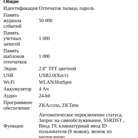
Общие
Идентификация
Отпечаток пальца, пароль
Память
журнала
50 000
событий
Память
учетных
1 000
записей
Память
шаблонов
1 000
отпечатков
Экран
2.8" TFT цветной
USB
USB2.0(Хост)
Wi-Fi
WLAN/HotSpot
Аккумулятор
4 Ач
Аудио
24-bit
Программное
ZKAccess, ZKTime
обеспечение
Автоматическое переключение статуса,
Запрос на самообслуживание, SSRDST ,
Функции
Ввод Т9, клавиатурный ввод ID
пользователя (9 знаков), звонок по
расписанию