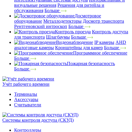
визуальные решения
Решения для ритейла и
обслуживания
Больше
Досмотровое
оборудование
Металлодетекторы
Досмотр транспорта
Рентгеновский интроскоп
Больше
Контроль проезда
Контроль доступа
для транспорта
Шлагбаумы
Больше
Видеонаблюдение
IP камеры
AHD
аналоговые камеры
Кронштейны для камер
Больше
Программное обеспечение
Больше
Пожарная безопасность
Больше
Учёт рабочего времени
Терминалы
Аксессуары
Считыватели
Системы контроля доступа (СКУД)
Контроллеры