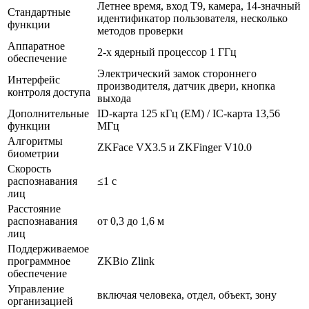
Летнее время, вход T9, камера, 14-значный
Стандартные
идентификатор пользователя, несколько
функции
методов проверки
Аппаратное
2-х ядерный процессор 1 ГГц
обеспечение
Электрический замок стороннего
Интерфейс
производителя, датчик двери, кнопка
контроля доступа
выхода
Дополнительные
ID-карта 125 кГц (EM) / IC-карта 13,56
функции
МГц
Алгоритмы
ZKFace VX3.5 и ZKFinger V10.0
биометрии
Скорость
распознавания
≤1 с
лиц
Расстояние
распознавания
от 0,3 до 1,6 м
лиц
Поддерживаемое
программное
ZKBio Zlink
обеспечение
Управление
включая человека, отдел, объект, зону
организацией