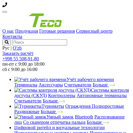
О нас
Продукция
Готовые решения
Сервисный центр
Контакты
Рус
|
O'zb
Заказать расчёт
+998 55 508-91-80
пн-пт с 9:00 до 18:00
сб с 9:00 до 16:00
Учёт рабочего времени
Терминалы
Аксессуары
Считыватели
Больше
Системы контроля
доступа (СКУД)
Контроллеры
Автономные терминалы
Считыватели
Больше
Турникеты
Ограждения
Полноростовые
Раздвижные
Больше
Умный замок
Bluetooth
Распознавание
лиц
Со сканером отпечатка пальца
Больше
Цифровой ритейл и визуальные технологии
Интеллектуальные системы доступа
Интерактивные и