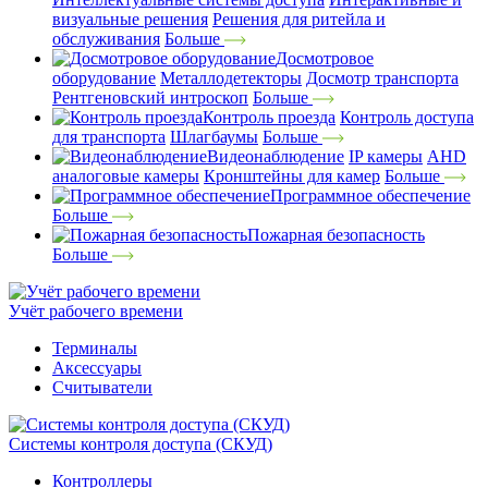
визуальные решения
Решения для ритейла и
обслуживания
Больше
Досмотровое
оборудование
Металлодетекторы
Досмотр транспорта
Рентгеновский интроскоп
Больше
Контроль проезда
Контроль доступа
для транспорта
Шлагбаумы
Больше
Видеонаблюдение
IP камеры
AHD
аналоговые камеры
Кронштейны для камер
Больше
Программное обеспечение
Больше
Пожарная безопасность
Больше
Учёт рабочего времени
Терминалы
Аксессуары
Считыватели
Системы контроля доступа (СКУД)
Контроллеры